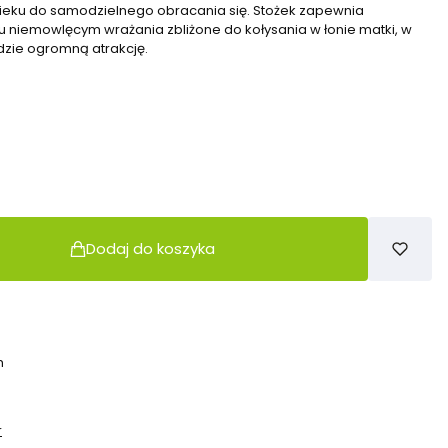
wieku do samodzielnego obracania się. Stożek zapewnia
 niemowlęcym wrażania zbliżone do kołysania w łonie matki, w
dzie ogromną atrakcję.
Dodaj do koszyka
h
r