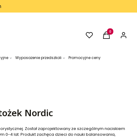
h
Ulubione
Produkty w kos
Koszyk
Zaloguj 
cyjne
Wyposażenie przedszkoli
Promocyjne ceny
ożek Nordic
olorystycznej. Został zaprojektowany ze szczególnym naciskiem
ym 0-4 lat. Produkt zachęca dzieci do nauki balansowania,