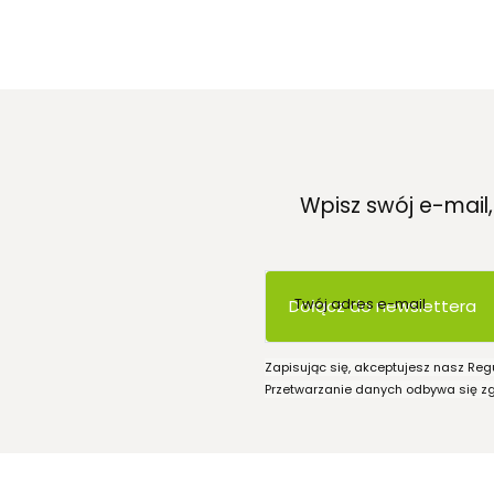
Wpisz swój e-mail
Twój adres e-mail
Dołącz do newslettera
Zapisując się, akceptujesz nasz Reg
Przetwarzanie danych odbywa się zgo