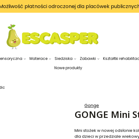
Możliwość płatności odroczonej dla placówek publicznyc
sensoryczna
Materace
Siedziska
Zabawki
Kształtki rehabilita
Nowe produkty
dic
Gonge
GONGE Mini St
Mini stożek w nowej odsłonie k
dla dzieci w przedziale wiekow