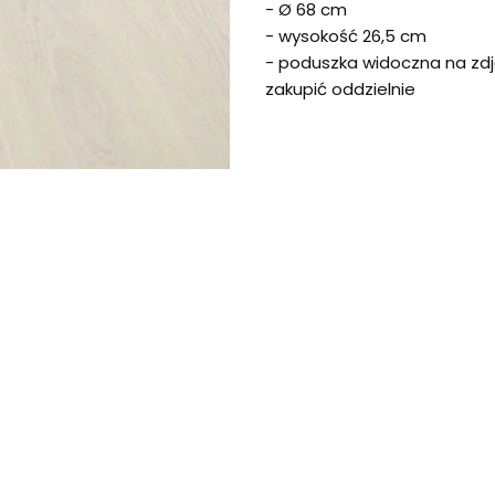
- Ø
68 cm
- wysokość 26,5 cm
- poduszka widoczna na zdj
zakupić oddzielnie