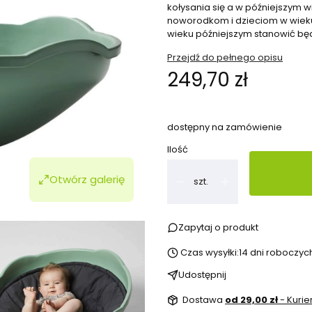
kołysania się a w późniejszym 
noworodkom i dzieciom w wieku
wieku późniejszym stanowić bę
Przejdź do pełnego opisu
Cena
249,70 zł
dostępny na zamówienie
Ilość
Otwórz galerię
szt.
Zapytaj o produkt
Czas wysyłki:
14 dni roboczyc
Udostępnij
Dostawa
od 29,00 zł
- Kurie