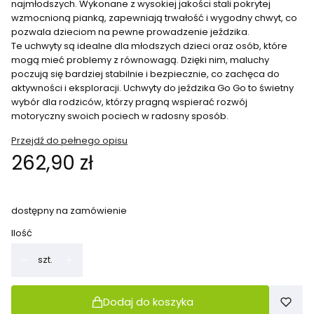
najmłodszych. Wykonane z wysokiej jakości stali pokrytej
wzmocnioną pianką, zapewniają trwałość i wygodny chwyt, co
pozwala dzieciom na pewne prowadzenie jeździka.
Te uchwyty są idealne dla młodszych dzieci oraz osób, które
mogą mieć problemy z równowagą. Dzięki nim, maluchy
poczują się bardziej stabilnie i bezpiecznie, co zachęca do
aktywności i eksploracji. Uchwyty do jeździka Go Go to świetny
wybór dla rodziców, którzy pragną wspierać rozwój
motoryczny swoich pociech w radosny sposób.
Przejdź do pełnego opisu
Cena
262,90 zł
dostępny na zamówienie
Ilość
szt.
Dodaj do koszyka