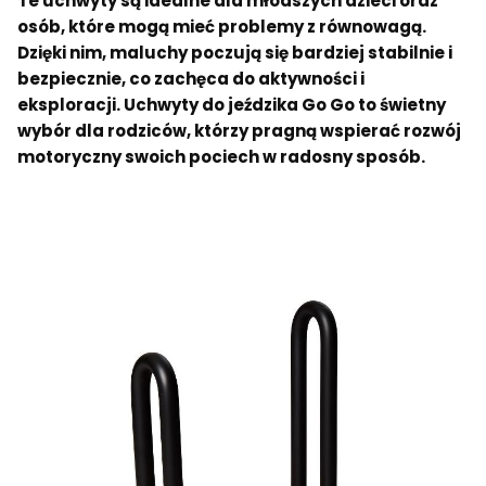
Te uchwyty są idealne dla młodszych dzieci oraz
osób, które mogą mieć problemy z równowagą.
Dzięki nim, maluchy poczują się bardziej stabilnie i
bezpiecznie, co zachęca do aktywności i
eksploracji. Uchwyty do jeździka Go Go to świetny
wybór dla rodziców, którzy pragną wspierać rozwój
motoryczny swoich pociech w radosny sposób.