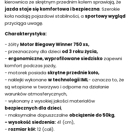
kierownica ze skrętnym przednim kołem sprawiają, że
jazda staje się komfortowa i bezpieczna
. Szerokie
koła nadają pojazdowi stabilności, a
sportowy wygląd
przyciąga uwagę.
Charakterystyka:
- żółty
Motor Biegowy Winner 750 xs,
- przeznaczony dla dzieci
od 3 roku życia,
-
ergonomiczne, wyprofilowane siedzisko
zapewni
komfort podczas jazdy,
- motorek posiada
skrętne przednie koło,
- naklejki wykonane
w technologii IML
- oznacza to, że
są wtopione w tworzywo i odporne na działanie
warunków atmosferycznych,
- wykonany z wysokiej jakości materiałów
bezpiecznych dla dzieci
,
- maksymalne dopuszczalne
obciążenie do 50kg
,
- wysokość siedzenia:
41 (cm),
-
rozmiar kół:
12 (cali).