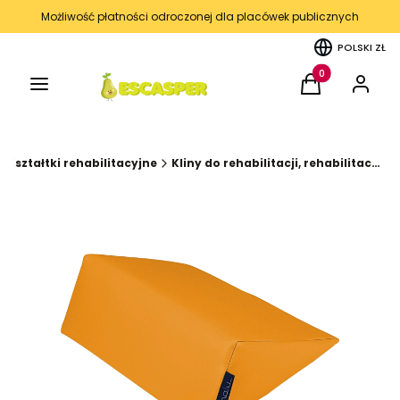
Możliwość płatności odroczonej dla placówek publicznych
POLSKI
ZŁ
Menu
Produkty w kos
Koszyk
Zaloguj 
Kształtki rehabilitacyjne
Kliny do rehabilitacji, rehabilitacyjne