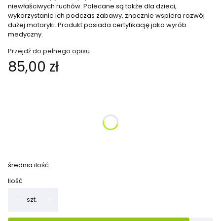
niewłaściwych ruchów. Polecane są także dla dzieci,
wykorzystanie ich podczas zabawy, znacznie wspiera rozwój
dużej motoryki. Produkt posiada certyfikację jako wyrób
medyczny.
Przejdź do pełnego opisu
Cena
85,00 zł
Wybierz wariant produktu:
Poszczególne warianty mogą różnić się ceną
*
Kolor do wyboru
Pokaż wszystkie kolory
średnia ilość
Ilość
szt.