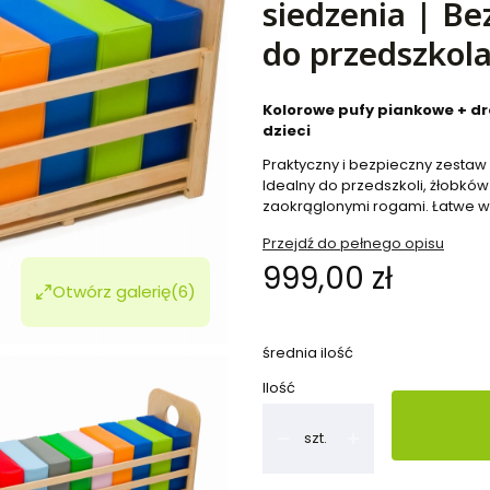
siedzenia | Be
do przedszkola
Kolorowe pufy piankowe + dr
dzieci
Praktyczny i bezpieczny zestaw 
Idealny do przedszkoli, żłobków
zaokrąglonymi rogami. Łatwe w
Przejdź do pełnego opisu
Cena
999,00 zł
Otwórz galerię
(6)
średnia ilość
Ilość
szt.