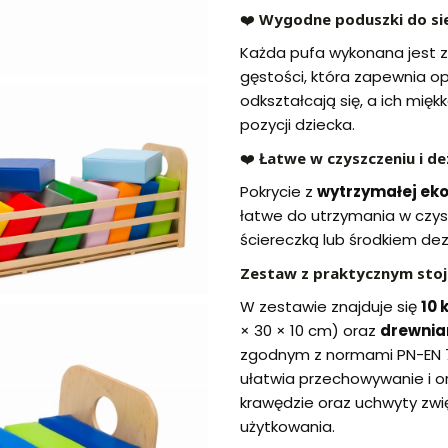
❤️
Wygodne poduszki do sie
Każda pufa wykonana jest z 
gęstości, która zapewnia op
odkształcają się, a ich mięk
pozycji dziecka.
❤️
Łatwe w czyszczeniu i de
Pokrycie z
wytrzymałej ek
łatwe do utrzymania w czyst
ściereczką lub środkiem de
Zestaw z praktycznym sto
W zestawie znajduje się
10 
× 30 × 10 cm) oraz
drewnia
zgodnym z normami PN-EN 71
ułatwia przechowywanie i or
krawędzie oraz uchwyty zw
użytkowania.