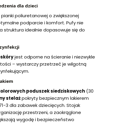
dzenia dla dzieci
pianki poliuretanowej o zwiększonej
tymalne podparcie i komfort. Pufy nie
ka struktura idealnie dopasowuje się do
zynfekcji
oskóry
jest odporne na ścieranie i niezwykle
ości – wystarczy przetrzeć je wilgotną
zynfekującym.
jakiem
kolorowych poduszek siedziskowych
(30
ny stelaż
pokryty bezpiecznym lakierem
-3 dla zabawek dziecięcych. Stojak
ganizację przestrzeni, a zaokrąglone
iększają wygodę i bezpieczeństwo