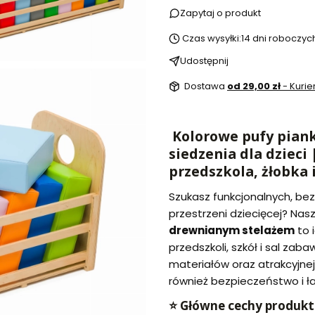
Zapytaj o produkt
Czas wysyłki:
14 dni roboczyc
Udostępnij
Dostawa
od 29,00 zł
- Kurie
Kolorowe pufy piank
siedzenia dla dzieci
przedszkola, żłobka i
Szukasz funkcjonalnych, bez
przestrzeni dziecięcej? Na
drewnianym stelażem
to 
przedszkoli, szkół i sal zaba
materiałów oraz atrakcyjnej
również bezpieczeństwo i ł
⭐ Główne cechy produkt