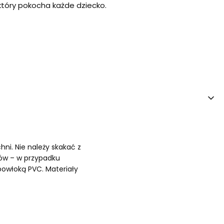
 który pokocha każde dziecko.
ni. Nie należy skakać z
ów – w przypadku
powłoką PVC. Materiały