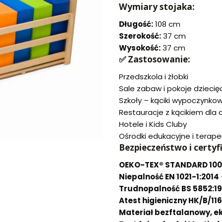
Wymiary stojaka:
Długość:
108 cm
Szerokość:
37 cm
Wysokość:
37 cm
✅
Zastosowanie:
Przedszkola i żłobki
Sale zabaw i pokoje dziecię
Szkoły – kąciki wypoczynkowe
Restauracje z kącikiem dla d
Hotele i Kids Cluby
Ośrodki edukacyjne i terap
Bezpieczeństwo i certyf
OEKO-TEX® STANDARD 100
Niepalność EN 1021-1:2014
Trudnopalność BS 5852:1
Atest higieniczny HK/B/11
Materiał bezftalanowy, ek