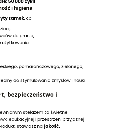
le: 50 000 cykli
ość i higiena
ryty zamek
, co:
ieci,
wców do prania,
ę użytkowania.
ieskiego, pomarańczowego, zielonego,
dealny do stymulowania zmysłów i nauki
t, bezpieczeństwo i
rewnianym stelażem to świetne
wki edukacyjnej i przestrzeni przyjaznej
produkt, stawiasz na
jakość,