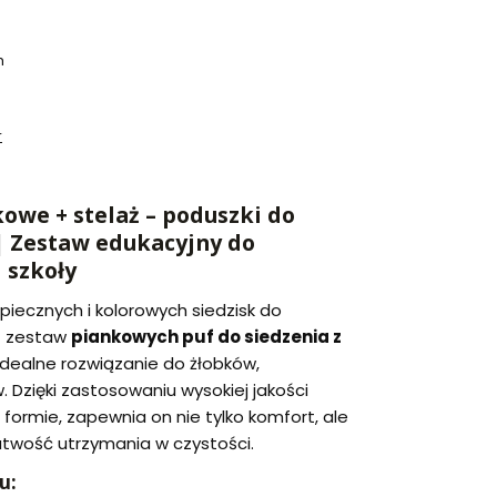
h
r
owe + stelaż – poduszki do
 | Zestaw edukacyjny do
 szkoły
piecznych i kolorowych siedzisk do
sz zestaw
piankowych puf do siedzenia z
idealne rozwiązanie do żłobków,
w. Dzięki zastosowaniu wysokiej jakości
 formie, zapewnia on nie tylko komfort, ale
atwość utrzymania w czystości.
u: