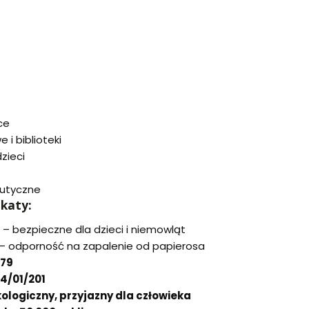
ce
 i biblioteki
zieci
eutyczne
ikaty:
– bezpieczne dla dzieci i niemowląt
– odporność na zapalenie od papierosa
979
64/01/201
ologiczny, przyjazny dla człowieka