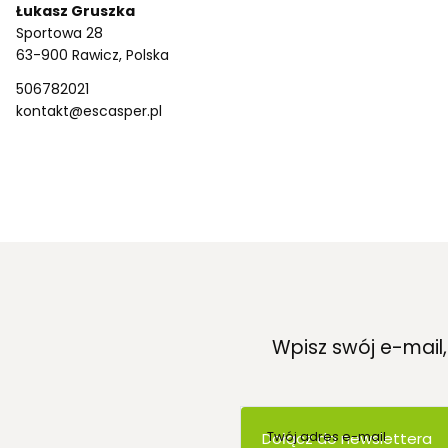
Łukasz Gruszka
Sportowa 28
63-900 Rawicz, Polska
506782021
kontakt@escasper.pl
Wpisz swój e-mail
Twój adres e-mail
Dołącz do newslettera