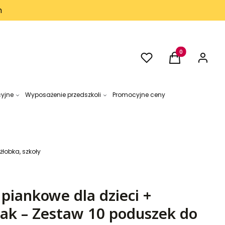
h
Ulubione
Produkty w kos
Koszyk
Zaloguj 
cyjne
Wyposażenie przedszkoli
Promocyjne ceny
żłobka, szkoły
piankowe dla dzieci +
jak – Zestaw 10 poduszek do