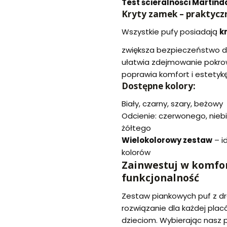
Test ścieralności Martinda
Kryty zamek – praktyczn
Wszystkie pufy posiadają
k
zwiększa bezpieczeństwo dz
ułatwia zdejmowanie pokro
poprawia komfort i estetyk
Dostępne kolory:
Biały, czarny, szary, beżowy
Odcienie: czerwonego, nieb
żółtego
Wielokolorowy zestaw
– i
kolorów
Zainwestuj w komfor
funkcjonalność
Zestaw piankowych puf z d
rozwiązanie dla każdej placó
dzieciom. Wybierając nasz 