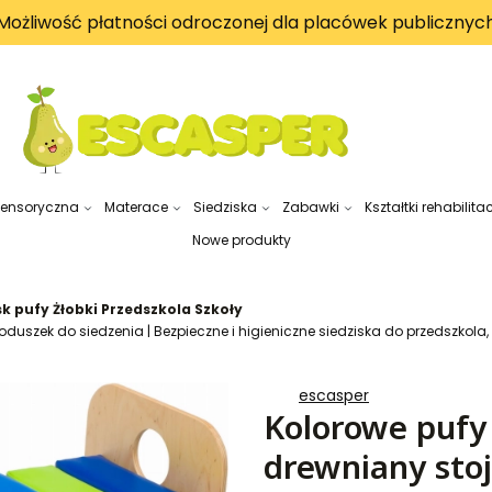
Możliwość płatności odroczonej dla placówek publicznyc
sensoryczna
Materace
Siedziska
Zabawki
Kształtki rehabilita
Nowe produkty
k pufy Żłobki Przedszkola Szkoły
duszek do siedzenia | Bezpieczne i higieniczne siedziska do przedszkola, 
escasper
Kolorowe pufy 
drewniany sto