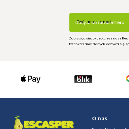
Twój adres e-mail
Dołącz do newslettera
Zapisując się, akceptujesz nasz Reg
Przetwarzanie danych odbywa się zgo
O nas
Linki w stop