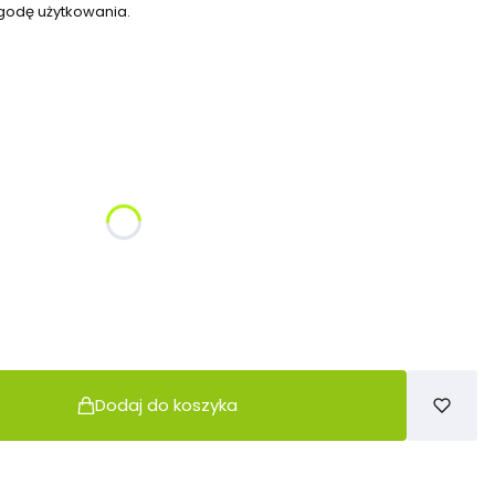
godę użytkowania.
żnić się ceną
Dodaj do koszyka