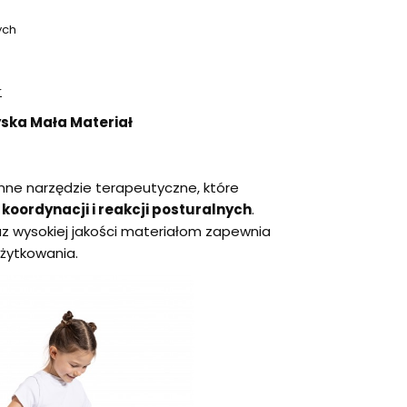
ych
r
yska Mała Materiał
nne narzędzie terapeutyczne, które
koordynacji i reakcji posturalnych
.
oraz wysokiej jakości materiałom zapewnia
żytkowania.