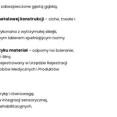
 zabezpieczone gęstą gąbką,
etalowej konstrukcji
– ciche, trwałe i
ykonana z wytrzymałej sklejki,
nym lakierem spełniającym normy
tyku materiał
– odporny na ścieranie,
 śliny,
ejestrowany w Urzędzie Rejestracji
robów Medycznych i Produktów
orykę i równowagę,
 integracji sensorycznej,
ehabilitacyjnych.