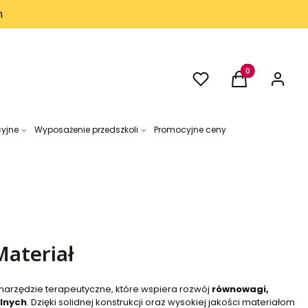
h
Ulubione
Produkty w kos
Koszyk
Zaloguj 
cyjne
Wyposażenie przedszkoli
Promocyjne ceny
Materiał
narzędzie terapeutyczne, które wspiera rozwój
równowagi,
alnych
. Dzięki solidnej konstrukcji oraz wysokiej jakości materiałom