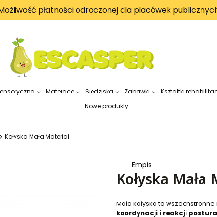
Możliwość płatności odroczonej dla placówek publicznyc
sensoryczna
Materace
Siedziska
Zabawki
Kształtki rehabilita
Nowe produkty
Kołyska Mała Materiał
Empis
Kołyska Mała 
Mała kołyska to wszechstronne 
koordynacji i reakcji postur