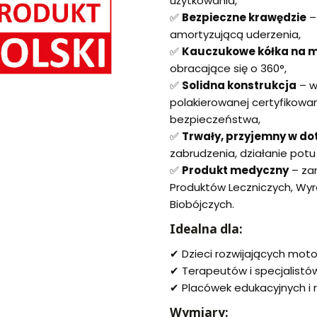
użytkowania,
✅
Bezpieczne krawędzie
–
amortyzującą uderzenia,
✅
Kauczukowe kółka na m
obracające się o 360°,
✅
Solidna konstrukcja
– w
polakierowanej certyfikowa
bezpieczeństwa,
✅
Trwały, przyjemny w do
zabrudzenia, działanie potu i
✅
Produkt medyczny
– zar
Produktów Leczniczych, Wy
Biobójczych.
Idealna dla:
✔ Dzieci rozwijających mot
✔ Terapeutów i specjalistów
✔ Placówek edukacyjnych i r
Wymiary: