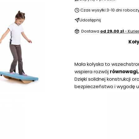
Czas wysyłki:
3-10 dni robocz
Udostępnij
Dostawa
od 29,00 zł
- Kurie
Koł
Mała kołyska to wszechstro
wspiera rozwój
równowagi, 
Dzięki solidnej konstrukcji 
bezpieczeństwo i wygodę u