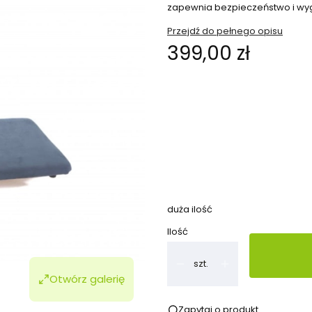
zapewnia bezpieczeństwo i wy
Przejdź do pełnego opisu
Cena
399,00 zł
Wybierz wariant produktu:
Poszczególne warianty mogą ró
*
Wybierz kolor
Wybierz
duża ilość
Ilość
szt.
Otwórz galerię
Zapytaj o produkt