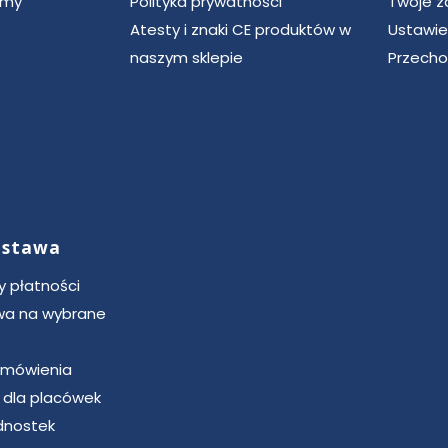
rmy
Polityka prywatności
Twoje 
Atesty i znaki CE produktów w
Ustawie
naszym sklepie
Przecho
dostawa
 płatności
a na wybrane
zamówienia
u dla placówek
dnostek