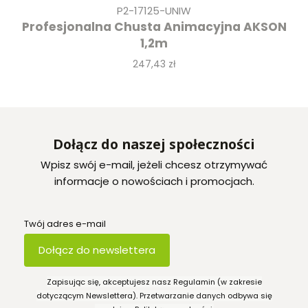
P2-17125-UNIW
Profesjonalna Chusta Animacyjna AKSON
1,2m
Cena
247,43 zł
Dołącz do naszej społeczności
Wpisz swój e-mail, jeżeli chcesz otrzymywać
informacje o nowościach i promocjach.
Twój adres e-mail
Dołącz do newslettera
Zapisując się, akceptujesz nasz Regulamin (w zakresie
dotyczącym Newslettera). Przetwarzanie danych odbywa się