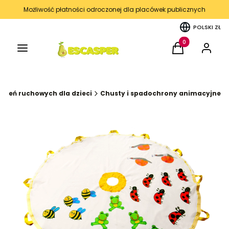
Możliwość płatności odroczonej dla placówek publicznych
POLSKI
ZŁ
Menu
Produkty w kos
Koszyk
Zaloguj 
iczeń ruchowych dla dzieci
Chusty i spadochrony animacyjne