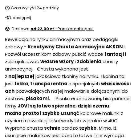
Czas wysyłki:
24 godziny
Udostępnij
Dostawa
od 22,00 zł
- Paczkomat Inpost
Rewelacja na rynku animacyjnym oraz pedagogiki
zabawy -
Kreatywny Chusta Animacyjna AKSON
!
Pozwól uczestnikom zabawy puścić wodze
fantazji
i
zaprojektować
własne wzory
i
zdobienia
chusty
animacyjnej. Chusta wykonana jest
z
n
ajlepszej
jakościowo tkaniny na rynku. Tkanina ta
jest
lekka
,
transparentna
o specjalnych
właściwości
ach
pozwalających na jej malowanie dołączonymi do
zestawu
pisakami.
Pisaki renomowanej, hiszpańskiej
firmy
JOVI są łatwo spieralne, dzięki czemu
można
prosto i szybko
usunąć
kolorowe malunki z
użyciem niewielkiej ilości wody lub w pralce w 40C.
Wyprana chusta
schnie
bardzo
szybko.
Mimo, iż
usunięcie malunków jest bardzo łatwe i nie wymaga