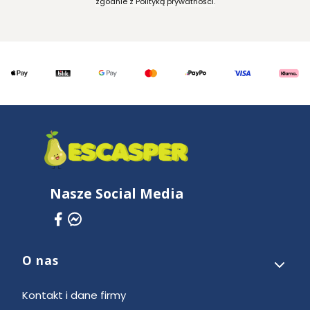
zgodnie z Polityką prywatności.
Nasze Social Media
O nas
Linki w stopce
Kontakt i dane firmy