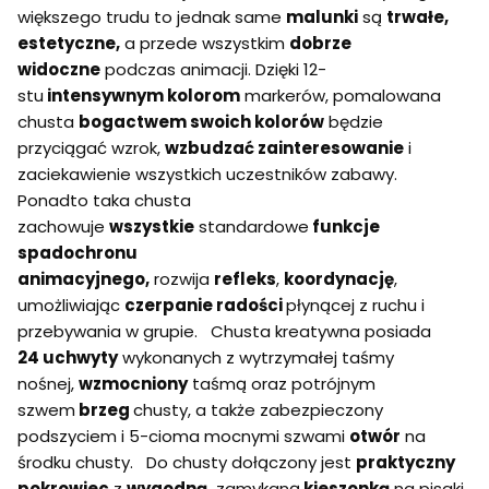
większego trudu to jednak same
malunki
są
trwałe,
estetyczne,
a przede wszystkim
dobrze
widoczne
podczas animacji. Dzięki 12-
stu
intensywnym kolorom
markerów, pomalowana
chusta
bogactwem swoich kolorów
będzie
przyciągać wzrok,
wzbudzać zainteresowanie
i
zaciekawienie wszystkich uczestników zabawy.
Ponadto taka chusta
zachowuje
wszystkie
standardowe
funkcje
spadochronu
animacyjnego,
rozwija
refleks
,
koordynację
,
umożliwiając
czerpanie radości
płynącej z ruchu i
przebywania w grupie. Chusta kreatywna posiada
24 uchwyty
wykonanych z wytrzymałej taśmy
nośnej,
wzmocniony
taśmą oraz potrójnym
szwem
brzeg
chusty, a także zabezpieczony
podszyciem i 5-cioma mocnymi szwami
otwór
na
środku chusty. Do chusty dołączony jest
praktyczny
pokrowiec
z
wygodną,
zamykaną
kieszonką
na pisaki,