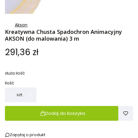
Akson
Kreatywna Chusta Spadochron Animacyjny
AKSON (do malowania) 3 m
Cena
291,36 zł
duża ilość
Ilość
szt.
Dodaj do koszyka
Zapytaj o produkt