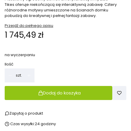
Tikes oferuje niekończącą się interaktywną zabawę. Cztery
różnorodne motywy umieszczone na ścianach domku
pobudzą do kreatywnej i pełnej fantazji zabawy.
Przejdź do pełnego opisu
Cena
1 745,49 zł
na wyczerpaniu
Ilość
szt.
Dodaj do koszyka
Zapytaj o produkt
Czas wysyłki:
24 godziny