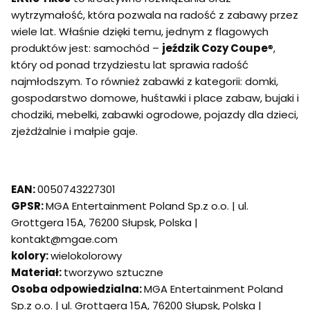
wytrzymałość, która pozwala na radość z zabawy przez
wiele lat. Właśnie dzięki temu, jednym z flagowych
produktów jest: samochód –
jeździk Cozy Coupe
®,
który od ponad trzydziestu lat sprawia radość
najmłodszym. To również zabawki z kategorii: domki,
gospodarstwo domowe, huśtawki i place zabaw, bujaki i
chodziki, mebelki, zabawki ogrodowe, pojazdy dla dzieci,
zjeżdżalnie i małpie gaje.
EAN:
0050743227301
GPSR:
MGA Entertainment Poland Sp.z o.o. | ul.
Grottgera 15A, 76200 Słupsk, Polska |
kontakt@mgae.com
kolory:
wielokolorowy
Materiał:
tworzywo sztuczne
Osoba odpowiedzialna:
MGA Entertainment Poland
Sp.z o.o. | ul. Grottgera 15A, 76200 Słupsk, Polska |