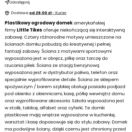
Udostępnij
Dostawa
od 29,00 zł
- Kurier
Plastikowy ogrodowy domek
amerykańskiej
firmy
Little Tikes
oferuje niekończącą się interaktywną
zabawę. Cztery różnorodne motywy umieszczone na
ścianach domku pobudzą do kreatywnej i pełnej
fantazji zabawy. Ściana z motywami sportowymi
wyposażona jest w obręcz, piłkę oraz tarczę do
rzucania piłek. Ściana ze stacją benzynową
wyposażona jest w dystrybutor paliwa, telefon oraz
specjalnie wyprofilowane detale. Ściana ze sklepem
spożywczym / barem szybkiej obsługi posiada podjazd
pod okienko z okiennicami, kasę, półkę wewnątrz domu
oraz wyprofilowane akcesoria. Szkoła wyposażona jest
w stolik, tablicę, alfabet oraz cyferki. Te domki
plastikowe mają wnętrze wyposażone w kuchenkę,
warsztat i kasę dopasowuje się do stylu zabawy. Domek
ma podwójne ściany, dzięki czemu jest chroniony przed