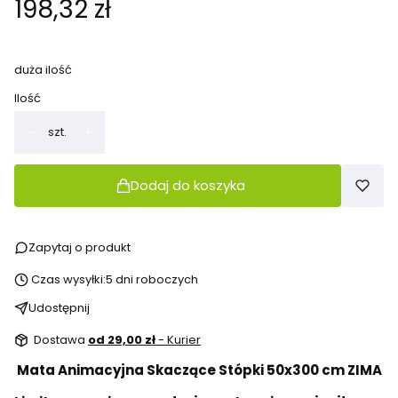
Cena
198,32 zł
duża ilość
Ilość
szt.
Dodaj do koszyka
Zapytaj o produkt
Czas wysyłki:
5 dni roboczych
Udostępnij
Dostawa
od 29,00 zł
- Kurier
Mata Animacyjna Skaczące Stópki 50x300 cm ZIMA