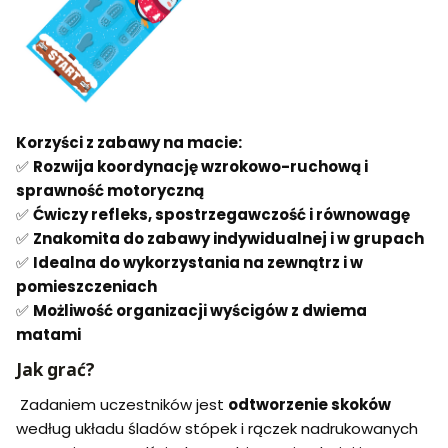
Korzyści z zabawy na macie:
✅
Rozwija koordynację wzrokowo-ruchową i
sprawność motoryczną
✅
Ćwiczy refleks, spostrzegawczość i równowagę
✅
Znakomita do zabawy indywidualnej i w grupach
✅
Idealna do wykorzystania na zewnątrz i w
pomieszczeniach
✅
Możliwość organizacji wyścigów z dwiema
matami
Jak grać?
Zadaniem uczestników jest
odtworzenie skoków
według układu śladów stópek i rączek nadrukowanych