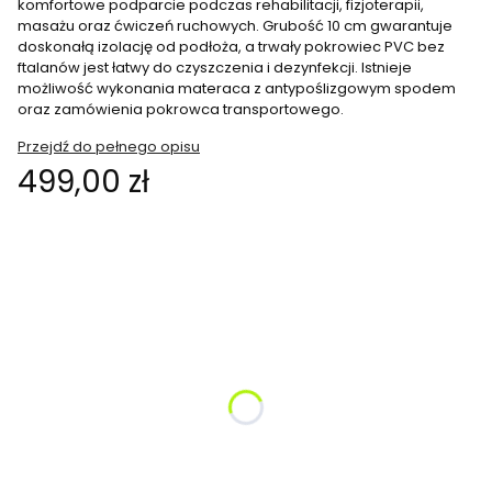
komfortowe podparcie podczas rehabilitacji, fizjoterapii,
masażu oraz ćwiczeń ruchowych. Grubość 10 cm gwarantuje
doskonałą izolację od podłoża, a trwały pokrowiec PVC bez
ftalanów jest łatwy do czyszczenia i dezynfekcji. Istnieje
możliwość wykonania materaca z antypoślizgowym spodem
oraz zamówienia pokrowca transportowego.
Przejdź do pełnego opisu
Cena
499,00 zł
Wybierz wariant produktu:
Poszczególne warianty mogą różnić się ceną
*
kolor
Pokaż wszystkie kolory
*
Pokrowiec transportowy (Kodura)
bez pokrowca
z pokrowcem transportowym
(+119,00 zł)