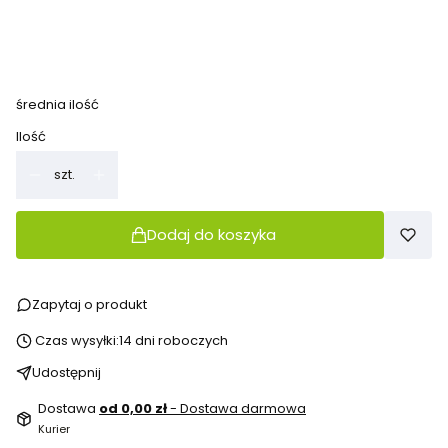
*
Spód antypoślizgowy
standardowy spód
spód antypoślizgowy (czarny)
średnia ilość
Ilość
szt.
Dodaj do koszyka
Zapytaj o produkt
Czas wysyłki:
14 dni roboczych
Udostępnij
Dostawa
od 0,00 zł
- Dostawa darmowa
Kurier