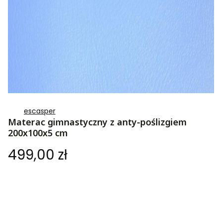
escasper
Materac gimnastyczny z anty-poślizgiem
200x100x5 cm
Cena
499,00 zł
Wybierz wariant produktu:
Poszczególne warianty mogą różnić się ceną