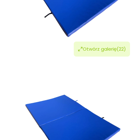
Otwórz galerię
(22)