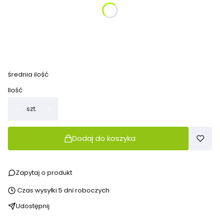
*
kolor
Pokaż wszystkie kolory
*
anty-poślizg
Wybierz
średnia ilość
Ilość
szt.
Dodaj do koszyka
Zapytaj o produkt
Czas wysyłki:
5 dni roboczych
Udostępnij