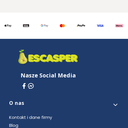
Nasze Social Media
O nas
Linki w stopce
Kontakt i dane firmy
Blog