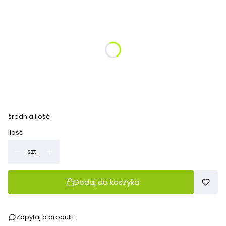
Wybierz wariant produktu:
Poszczególne warianty mogą różnić się ceną
*
kolor
Pokaż wszystkie kolory
*
anty-poślizg
Wybierz
średnia ilość
Ilość
szt.
Dodaj do koszyka
Zapytaj o produkt