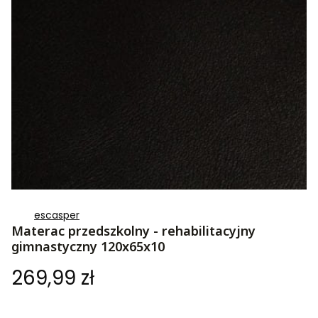
escasper
Materac przedszkolny - rehabilitacyjny
gimnastyczny 120x65x10
Cena
269,99 zł