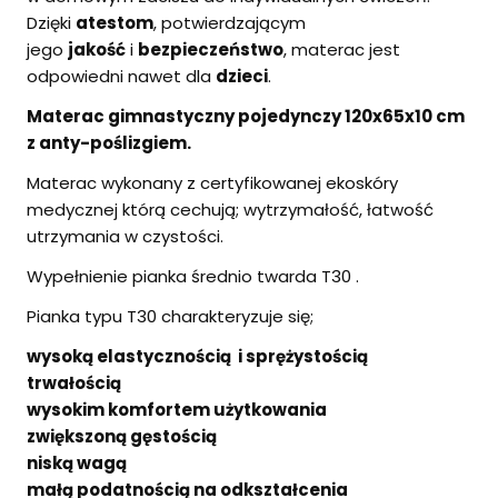
Dzięki
atestom
, potwierdzającym
jego
jakość
i
bezpieczeństwo
, materac jest
odpowiedni nawet dla
dzieci
.
Materac gimnastyczny pojedynczy 120x65x10 cm
z anty-poślizgiem.
Materac wykonany z certyfikowanej ekoskóry
medycznej którą cechują; wytrzymałość, łatwość
utrzymania w czystości.
Wypełnienie pianka średnio twarda T30 .
Pianka typu T30 charakteryzuje się;
wysoką elastycznością i sprężystością
trwałością
wysokim komfortem użytkowania
zwiększoną gęstością
niską wagą
małą podatnością na odkształcenia