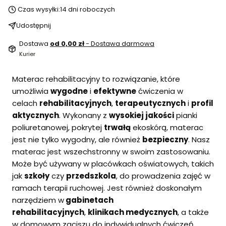
Czas wysyłki:
14 dni roboczych
Udostępnij
Dostawa
od 0,00 zł
- Dostawa darmowa
Kurier
Materac rehabilitacyjny to rozwiązanie, które
umożliwia
wygodne
i
efektywne
ćwiczenia w
celach
rehabilitacyjnych
,
terapeutycznych
i
profil
aktycznych
. Wykonany z
wysokiej jakości
pianki
poliuretanowej, pokrytej
trwałą
ekoskórą, materac
jest nie tylko wygodny, ale również
bezpieczny
. Nasz
materac jest wszechstronny w swoim zastosowaniu.
Może być używany w placówkach oświatowych, takich
jak
szkoły
czy
przedszkola
, do prowadzenia zajęć w
ramach terapii ruchowej. Jest również doskonałym
narzędziem w
gabinetach
rehabilitacyjnych
,
klinikach medycznych
, a także
w domowym zaciszu do indywidualnych ćwiczeń.