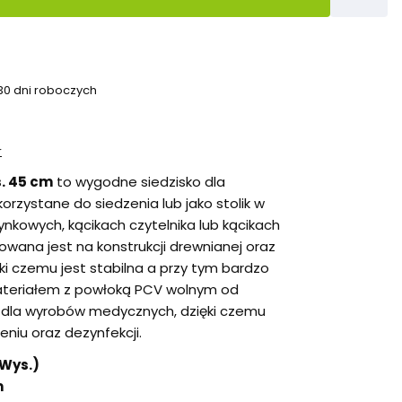
 30 dni roboczych
r
s. 45 cm
to wygodne siedzisko dla
rzystane do siedzenia lub jako stolik w
kowych, kącikach czytelnika lub kącikach
owana jest na konstrukcji drewnianej oraz
ęki czemu jest stabilna a przy tym bardzo
materiałem z powłoką PCV wolnym od
dla wyrobów medycznych, dzięki czemu
eniu oraz dezynfekcji.
 Wys.)
m