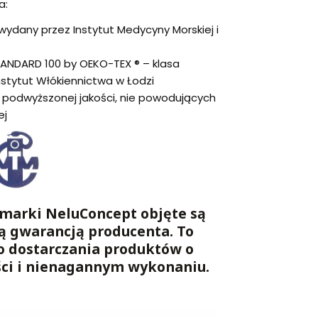
a:
ydany przez Instytut Medycyny Morskiej i
TANDARD 100 by OEKO-TEX ® – klasa
nstytut Włókiennictwa w Łodzi
podwyższonej jakości, nie powodujących
ej
marki NeluConcept objęte są
ą gwarancją producenta. To
o dostarczania produktów o
ści i nienagannym wykonaniu.