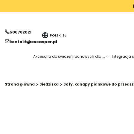
506782021
POLSKI
ZŁ
kontakt@escasper.pl
Akcesoria do ćwiczeń ruchowych dla ...
Integracja 
Strona główna
Siedziska
Sofy, kanapy piankowe do przedszk