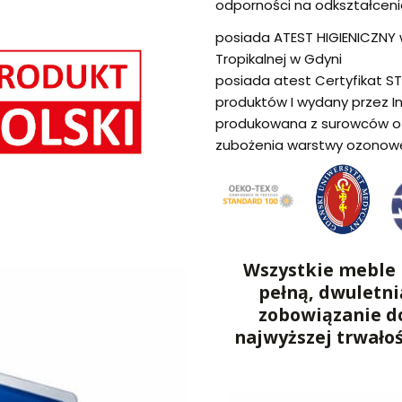
odporności na odkształceni
posiada ATEST HIGIENICZNY w
Tropikalnej w Gdyni
posiada atest Certyfikat S
produktów I wydany przez I
produkowana z surowców o 
zubożenia warstwy ozonow
Wszystkie meble 
pełną, dwuletni
zobowiązanie d
najwyższej trwało