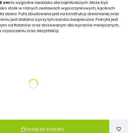
45 cm
to wygodne siedzisko dla najmłodszych. Może być
jako stolik w różnych zestawach wypoczynkowych, kącikach
la dzieci. Pufa zbudowana jest na konstrukcji drewnianej oraz
czemu jest stabilna a przy tym bardzo bezpieczna. Pokryta jest
nym od ftalanów oraz stosowanym dla wyrobów medycznych,
w czyszczeniu oraz dezynfekcji.
żnić się ceną
Dodaj do koszyka