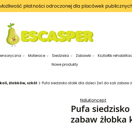
Możliwość płatności odroczonej dla placówek publicznyc
sensoryczna
Materace
Siedziska
Zabawki
Kształtki rehabilita
Nowe produkty
oli, żłobków, szkół
Pufa siedzisko stolik dla dzieci 2w1 do sali zaba
NaluKoncept
Pufa siedzisko 
zabaw żłobka 