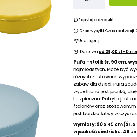
Zapytaj o produkt
Czas wysyłki:
Czas realizacji:
Udostępnij
Dostawa
od 29,00 zł
- Kurie
Pufa - stolik śr. 90 cm, wy
najmłodszych. Może być wyko
różnych zestawach wypoczyn
zabaw dla dzieci. Pufa zbud
wypełniona jest pianką, dzi
bezpieczna. Pokryta jest 
ftalanów oraz stosowanym 
jest bardzo łatwy w czyszcz
wymiary: 90 x 45 cm (Śr. x
wysokość siedziska: 45 c