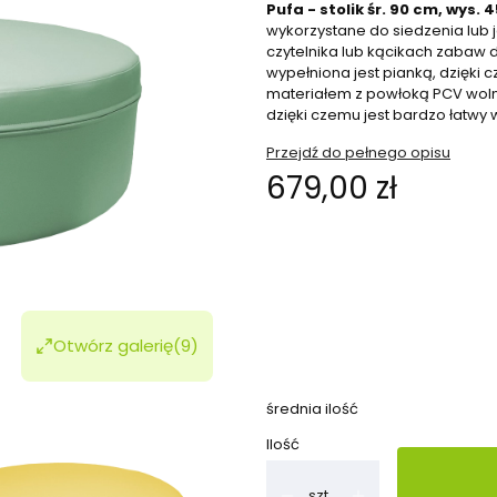
Pufa - stolik śr. 90 cm, wys. 
wykorzystane do siedzenia lub 
czytelnika lub kącikach zabaw d
wypełniona jest pianką, dzięki 
materiałem z powłoką PCV wol
dzięki czemu jest bardzo łatwy 
Przejdź do pełnego opisu
Cena
679,00 zł
Wybierz wariant produktu:
Poszczególne warianty mogą ró
*
kolory
Otwórz galerię
(9)
Pokaż wszystkie kolory
średnia ilość
Ilość
szt.