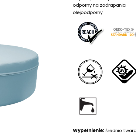
odporny na zadrapania
olejoodporny
Wypełnienie:
średnio twar