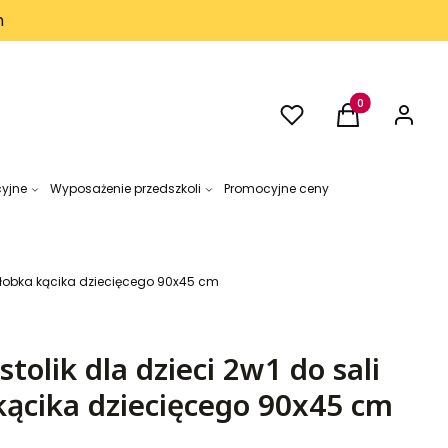
h
Ulubione
Produkty w kos
Koszyk
Zaloguj 
cyjne
Wyposażenie przedszkoli
Promocyjne ceny
w żłobka kącika dziecięcego 90x45 cm
stolik dla dzieci 2w1 do sali
kącika dziecięcego 90x45 cm