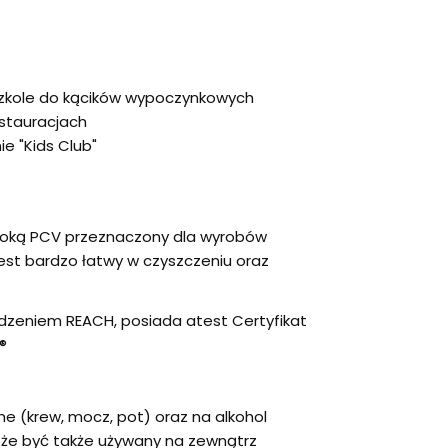
 szkole do kącików wypoczynkowych
estauracjach
ie "Kids Club"
łoką PCV przeznaczony dla wyrobów
est bardzo łatwy w czyszczeniu oraz
dzeniem REACH, posiada atest Certyfikat
®
ne (krew, mocz, pot) oraz na alkohol
oże być także używany na zewnątrz