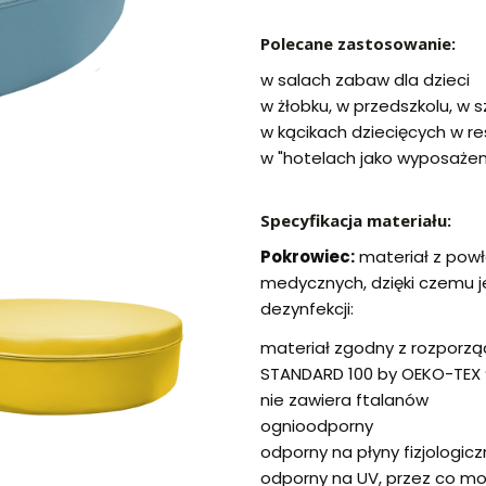
Polecane zastosowanie:
w salach zabaw dla dzieci
w żłobku, w przedszkolu, w
w kącikach dziecięcych w r
w "hotelach jako wyposażen
Specyfikacja materiału:
Pokrowiec:
materiał z pow
medycznych, dzięki czemu j
dezynfekcji:
materiał zgodny z rozporzą
STANDARD 100 by OEKO-TEX 
nie zawiera ftalanów
ognioodporny
odporny na płyny fizjologicz
odporny na UV, przez co m