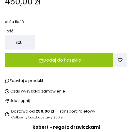
Cena
450,00 zł
duża ilość
Ilość
szt.
Dodaj do koszyka
Zapytaj o produkt
Czas wysyłki:
Na zamówienie
Udostępnij
Dostawa
od 250,00 zł
- Transport Paletowy
Całkowity koszt dostawy 250 zł
Robert - regał z drzwiczkami