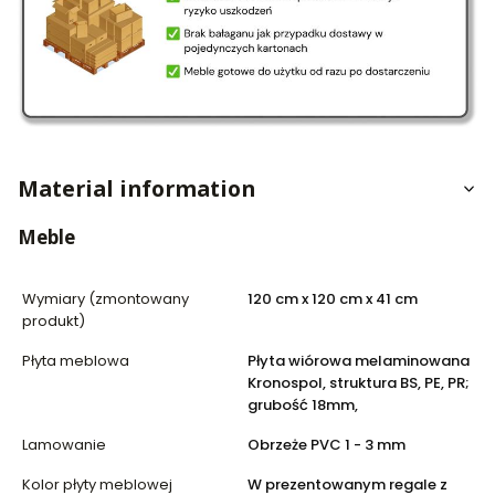
Material information
Meble
Wymiary (zmontowany
120 cm x 120 cm x 41 cm
produkt)
Płyta meblowa
Płyta wiórowa melaminowana
Kronospol, struktura BS, PE, PR;
grubość 18mm,
Lamowanie
Obrzeże PVC 1 - 3 mm
Kolor płyty meblowej
W prezentowanym regale z