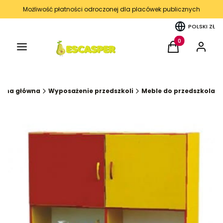
Możliwość płatności odroczonej dla placówek publicznych
POLSKI
ZŁ
Menu
Produkty w kos
Koszyk
Zaloguj 
rona główna
Wyposażenie przedszkoli
Meble do przedszkola