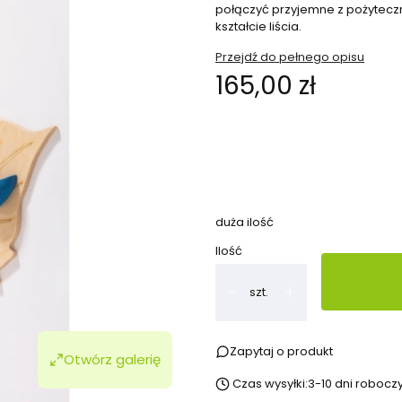
połączyć przyjemne z pożyteczn
kształcie liścia.
Przejdź do pełnego opisu
Cena
165,00 zł
Wybierz wariant produktu:
Poszczególne warianty mogą ró
duża ilość
Ilość
szt.
Zapytaj o produkt
Otwórz galerię
Czas wysyłki:
3-10 dni robocz