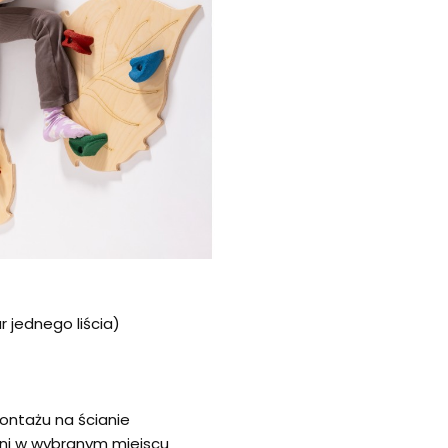
 jednego liścia)
ntażu na ścianie
eni w wybranym miejscu