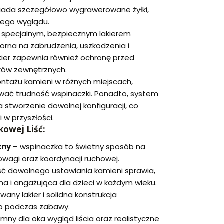
osiada szczegółowo wygrawerowane żyłki,
nego wyglądu.
ie specjalnym, bezpiecznym lakierem
porna na zabrudzenia, uszkodzenia i
kier zapewnia również ochronę przed
ików zewnętrznych.
montażu kamieni w różnych miejscach,
ać trudność wspinaczki. Ponadto, system
stworzenie dowolnej konfiguracji, co
 w przyszłości.
kowej Liść:
zny
– wspinaczka to świetny sposób na
nowagi oraz koordynacji ruchowej.
ć dowolnego ustawiania kamieni sprawia,
jna i angażująca dla dzieci w każdym wieku.
any lakier i solidna konstrukcja
o podczas zabawy.
emny dla oka wygląd liścia oraz realistyczne