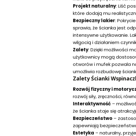
Projekt naturalny
: Liść p
które dodają mu realistycz
Bezpieczny lakier
: Pokryc
sprawia, że ścianka jest od
intensywne użytkowanie. La
wilgocią i działaniem czynn
Zalety
: Dzięki możliwości 
użytkownicy mogą dostosow
otworów i mufek pozwala na 
umożliwia rozbudowę ścianki
Zalety Ścianki Wspinacz
Rozwój fizyczny i motoryc
rozwój siły, zręczności, rów
Interaktywność
– możliwoś
że ścianka staje się atrakcy
Bezpieczeństwo
– zastosow
zapewniają bezpieczeństw
Estetyka
– naturalny, przyj