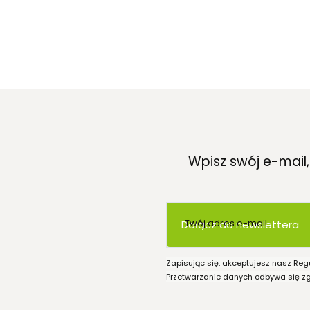
Wpisz swój e-mail
Twój adres e-mail
Dołącz do newslettera
Zapisując się, akceptujesz nasz Reg
Przetwarzanie danych odbywa się zgo