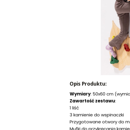
Opis Produktu:
Wymiary
: 50x60 cm (wymiar
Zawartość zestawu
:
1 liść
3 kamienie do wspinaczki
Przygotowane otwory do mo
Mufki do przykręcania kami