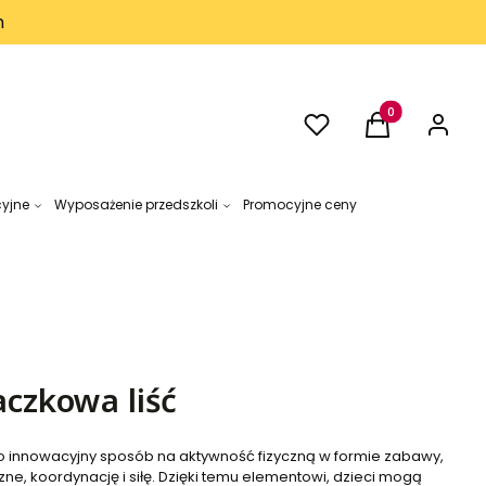
h
Ulubione
Produkty w kos
Koszyk
Zaloguj 
cyjne
Wyposażenie przedszkoli
Promocyjne ceny
czkowa liść
o innowacyjny sposób na aktywność fizyczną w formie zabawy,
zne, koordynację i siłę. Dzięki temu elementowi, dzieci mogą