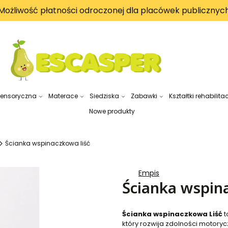
Możliwość płatności odroczonej dla placówek publicznyc
sensoryczna
Materace
Siedziska
Zabawki
Kształtki rehabilita
Nowe produkty
Ścianka wspinaczkowa liść
Empis
Ścianka wspina
Ścianka wspinaczkowa Liść
t
który rozwija zdolności motoryc