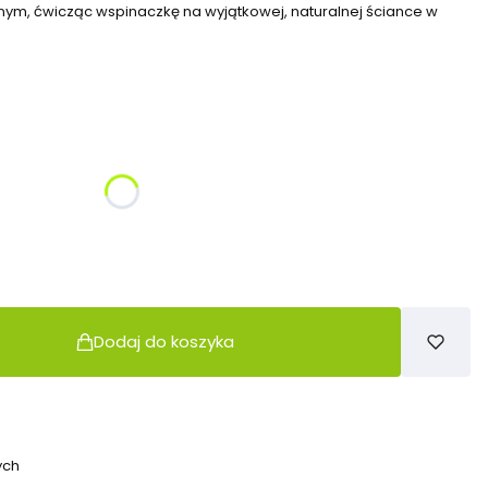
ym, ćwicząc wspinaczkę na wyjątkowej, naturalnej ściance w
żnić się ceną
Dodaj do koszyka
ych