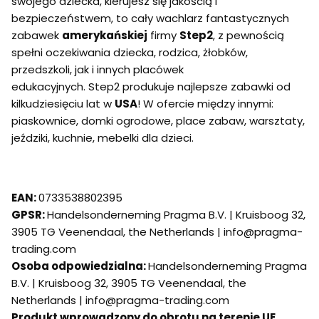
swojego dziecka, kierujesz się jakością i
bezpieczeństwem, to cały wachlarz fantastycznych
zabawek
amerykańskiej
firmy
Step2
, z pewnością
spełni oczekiwania dziecka, rodzica, żłobków,
przedszkoli, jak i innych placówek
edukacyjnych. Step2 produkuje najlepsze zabawki od
kilkudziesięciu lat w
USA
! W ofercie między innymi:
piaskownice, domki ogrodowe, place zabaw, warsztaty,
jeździki, kuchnie, mebelki dla dzieci.
EAN:
0733538802395
GPSR:
Handelsonderneming Pragma B.V. | Kruisboog 32,
3905 TG Veenendaal, the Netherlands | info@pragma-
trading.com
Osoba odpowiedzialna:
Handelsonderneming Pragma
B.V. | Kruisboog 32, 3905 TG Veenendaal, the
Netherlands | info@pragma-trading.com
Produkt wprowadzony do obrotu na terenie UE