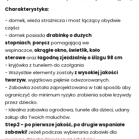
Charakterystyka:
- domek, wieża strażnicza i most łączący obydwie
części
- domek posiada
drabinkę o dużych
stopniach
,
poręcz
pomagającą we
wspinaczce,
okrągłe okno, świetlik, koło
sterowe
oraz
łagodną zjeżdżalnię o ślizgu 98 cm
- kryjówka z tunelem do czołgania
- Wszystkie elementy zostały
z wysokiej jakości
tworzyw
, wyjątkowo pięknie odwzorowanych.
- Zabawka została zaprojektowana w taki sposób aby
ograniczyć do minimum ryzyko zrobienia sobie krzywdy
przez dziecko.
- Idealna zabawka ogrodowa, tunele dla dzieci, udany
zakup dla Twoich maluchów.
Step2
– po pierwsze jakość, po drugie wspaniałe
zabawki!
Jeżeli podczas wybierania zabawki dla