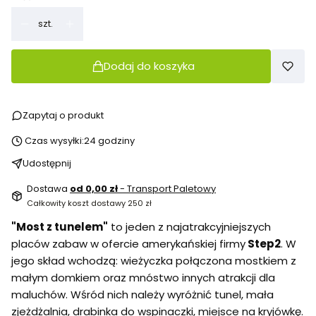
szt.
Dodaj do koszyka
Zapytaj o produkt
Czas wysyłki:
24 godziny
Udostępnij
Dostawa
od 0,00 zł
- Transport Paletowy
Całkowity koszt dostawy 250 zł
"Most z tunelem"
to jeden z najatrakcyjniejszych
placów zabaw w ofercie amerykańskiej firmy
Step2
. W
jego skład wchodzą: wieżyczka połączona mostkiem z
małym domkiem oraz mnóstwo innych atrakcji dla
maluchów. Wśród nich należy wyróżnić tunel, mała
zjeżdżalnia, drabinka do wspinaczki, miejsce na kryjówkę.