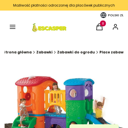
Możliwość płatności odroczonej dla placówek publicznych
POLSKI
ZŁ
Menu
Produkty w kos
Koszyk
Zaloguj 
Strona główna
Zabawki
Zabawki do ogrodu
Place zabaw