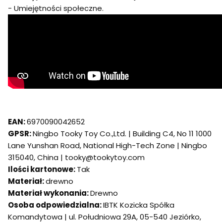
- Umiejętności społeczne.
EAN:
6970090042652
GPSR:
Ningbo Tooky Toy Co.,Ltd. | Building C4, No 11 1000
Lane Yunshan Road, National High-Tech Zone | Ningbo
315040, China | tooky@tookytoy.com
Ilości kartonowe:
Tak
Materiał:
drewno
Materiał wykonania:
Drewno
Osoba odpowiedzialna:
IBTK Kozicka Spółka
Komandytowa | ul. Południowa 29A, 05-540 Jeziórko,