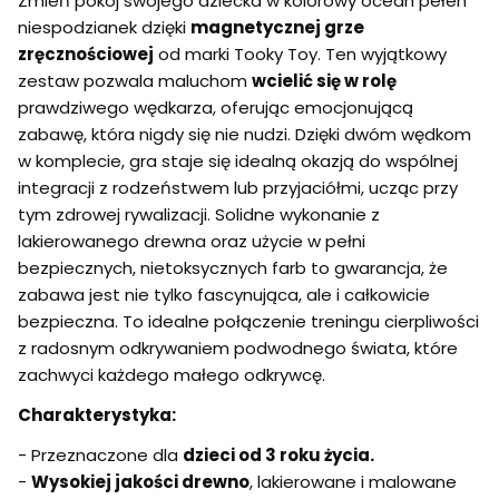
Zmień pokój swojego dziecka w kolorowy ocean pełen
niespodzianek dzięki
magnetycznej grze
zręcznościowej
od marki Tooky Toy. Ten wyjątkowy
zestaw pozwala maluchom
wcielić się w rolę
prawdziwego wędkarza, oferując emocjonującą
zabawę, która nigdy się nie nudzi. Dzięki dwóm wędkom
w komplecie, gra staje się idealną okazją do wspólnej
integracji z rodzeństwem lub przyjaciółmi, ucząc przy
tym zdrowej rywalizacji. Solidne wykonanie z
lakierowanego drewna oraz użycie w pełni
bezpiecznych, nietoksycznych farb to gwarancja, że
zabawa jest nie tylko fascynująca, ale i całkowicie
bezpieczna. To idealne połączenie treningu cierpliwości
z radosnym odkrywaniem podwodnego świata, które
zachwyci każdego małego odkrywcę.
Charakterystyka:
- Przeznaczone dla
dzieci od 3 roku życia.
-
Wysokiej jakości drewno
, lakierowane i malowane