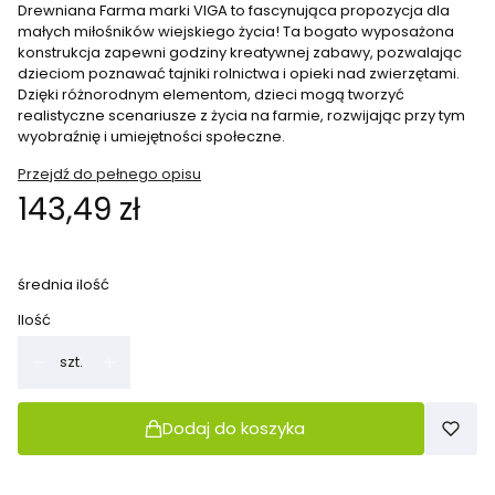
Drewniana Farma marki VIGA to fascynująca propozycja dla
małych miłośników wiejskiego życia! Ta bogato wyposażona
konstrukcja zapewni godziny kreatywnej zabawy, pozwalając
dzieciom poznawać tajniki rolnictwa i opieki nad zwierzętami.
Dzięki różnorodnym elementom, dzieci mogą tworzyć
realistyczne scenariusze z życia na farmie, rozwijając przy tym
wyobraźnię i umiejętności społeczne.
Przejdź do pełnego opisu
Cena
143,49 zł
średnia ilość
Ilość
szt.
Dodaj do koszyka