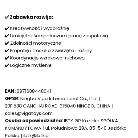
✅
Zabawka rozwija:
✔️
Kreatywność i wyobraźnię
✔️
Umiejętności społeczne i pracę zespołową
✔️
Zdolności motoryczne
✔️
Empatię i troskę o zwierzęta i rośliny
✔️
Koordynację wzrokowo-ruchową
✔️
Logiczne myślenie
EAN:
6971608448041
GPSR:
Ningbo Viga International Co., Ltd. |
20F.588 CANGHAI ROAD, 315040 NINGBO, CHINA |
sales@vigatoys.com
Osoba odpowiedzialna:
IBTK GP Kozicka SPÓŁKA
KOMANDYTOWA | ul. Południowa 29A, 05-540 Jeziórko,
Polska | ibtk@ibtk.pl