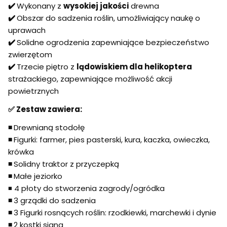
✔️
Wykonany z
wysokiej jakości
drewna
✔️
Obszar do sadzenia roślin, umożliwiający naukę o
uprawach
✔️
Solidne ogrodzenia zapewniające bezpieczeństwo
zwierzętom
✔️
Trzecie piętro z
lądowiskiem dla helikoptera
strażackiego, zapewniające możliwość akcji
powietrznych
✅
Zestaw zawiera:
◾
Drewnianą stodołę
◾
Figurki: farmer, pies pasterski, kura, kaczka, owieczka,
krówka
◾
Solidny traktor z przyczepką
◾
Małe jeziorko
◾ 4 płoty do stworzenia zagrody/ogródka
◾
3 grządki do sadzenia
◾
3 Figurki rosnących roślin: rzodkiewki, marchewki i dynie
◾
2 kostki siana