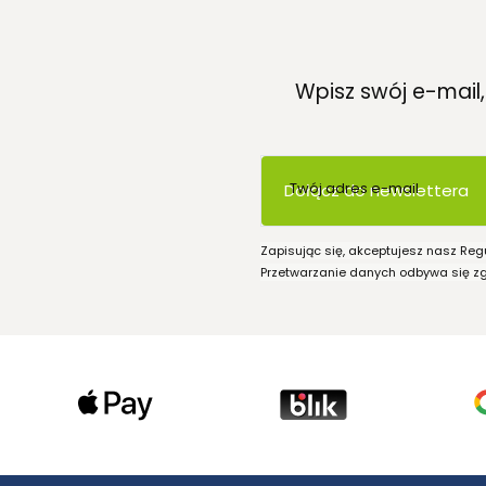
Wpisz swój e-mail
Twój adres e-mail
Dołącz do newslettera
Zapisując się, akceptujesz nasz Reg
Przetwarzanie danych odbywa się zgo