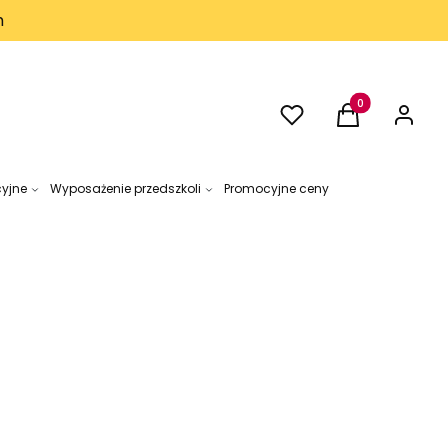
h
Ulubione
Produkty w kos
Koszyk
Zaloguj 
cyjne
Wyposażenie przedszkoli
Promocyjne ceny