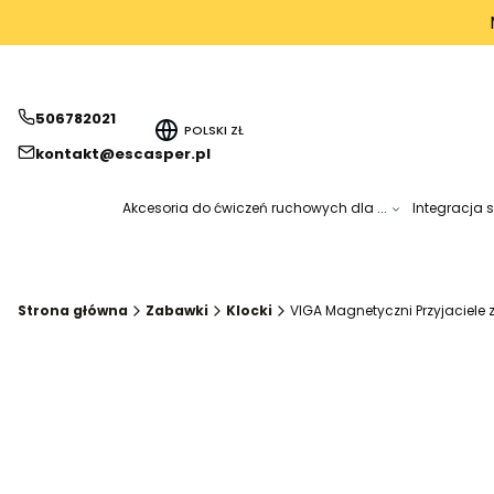
506782021
POLSKI
ZŁ
kontakt@escasper.pl
Akcesoria do ćwiczeń ruchowych dla ...
Integracja 
Strona główna
Zabawki
Klocki
VIGA Magnetyczni Przyjaciele