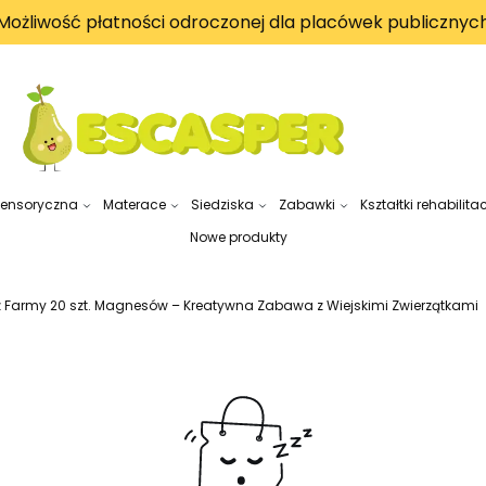
Możliwość płatności odroczonej dla placówek publicznyc
sensoryczna
Materace
Siedziska
Zabawki
Kształtki rehabilita
Nowe produkty
 z Farmy 20 szt. Magnesów – Kreatywna Zabawa z Wiejskimi Zwierzątkami