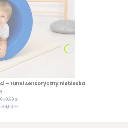
i – tunel sensoryczny niebieska
ł
649,00 zł
649,00 zł