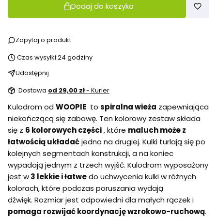
Dodaj do koszyka
Zapytaj o produkt
Czas wysyłki:
24 godziny
Udostępnij
Dostawa
od 29,00 zł
- Kurier
Kulodrom od
WOOPIE
to
spiralna wieża
zapewniająca
niekończącą się zabawę. Ten kolorowy zestaw składa
się z
6 kolorowych części
, które
maluch może z
łatwością układać
jedna na drugiej. Kulki turlają się po
kolejnych segmentach konstrukcji, a na koniec
wypadają jednym z trzech wyjść. Kulodrom wyposażony
jest w
3 lekkie i łatwe
do uchwycenia kulki w różnych
kolorach, które podczas poruszania wydają
dźwięk. Rozmiar jest odpowiedni dla małych rączek i
pomaga rozwijać koordynację wzrokowo-ruchową
.