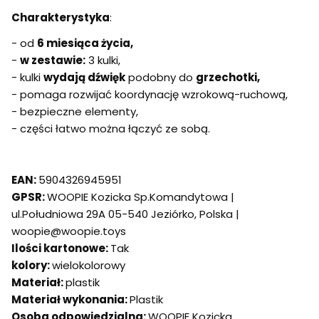
Charakterystyka
:
- od
6 miesiąca życia,
-
w zestawie:
3 kulki,
- kulki
wydają dźwięk
podobny do
grzechotki,
- pomaga rozwijać koordynację wzrokową-ruchową,
- bezpieczne elementy,
- części łatwo można łączyć ze sobą.
EAN:
5904326945951
GPSR:
WOOPIE Kozicka Sp.Komandytowa |
ul.Południowa 29A 05-540 Jeziórko, Polska |
woopie@woopie.toys
Ilości kartonowe:
Tak
kolory:
wielokolorowy
Materiał:
plastik
Materiał wykonania:
Plastik
Osoba odpowiedzialna:
WOOPIE Kozicka