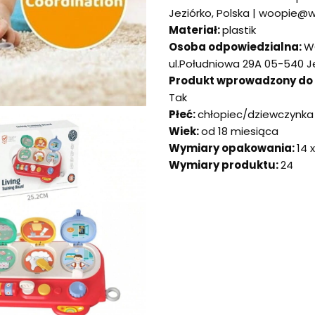
Jeziórko, Polska | woopie@
Materiał:
plastik
Osoba odpowiedzialna:
W
ul.Południowa 29A 05-540 J
Produkt wprowadzony do ob
Tak
Płeć:
chłopiec/dziewczynka
Wiek:
od 18 miesiąca
Wymiary opakowania:
14 
Wymiary produktu:
24