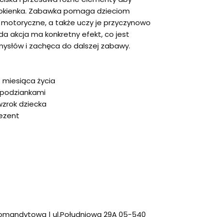
 okienka. Zabawka pomaga dzieciom
i motoryczne, a także uczy je przyczynowo
a akcja ma konkretny efekt, co jest
ysłów i zachęca do dalszej zabawy.
 miesiąca życia
espodziankami
wzrok dziecka
ezent
omandytowa | ul.Południowa 29A 05-540