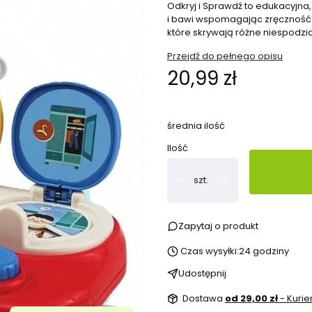
Odkryj i Sprawdź to edukacyjna
i bawi wspomagając zręczność 
które skrywają różne niespodzia
Przejdź do pełnego opisu
Cena
20,99 zł
średnia ilość
Ilość
szt.
Zapytaj o produkt
Czas wysyłki:
24 godziny
Udostępnij
Dostawa
od 29,00 zł
- Kurie