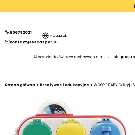
506782021
POLSKI
ZŁ
kontakt@escasper.pl
Akcesoria do ćwiczeń ruchowych dla ...
Integracja 
Strona główna
Kreatywne i edukacyjne
WOOPIE BABY Odkryj i