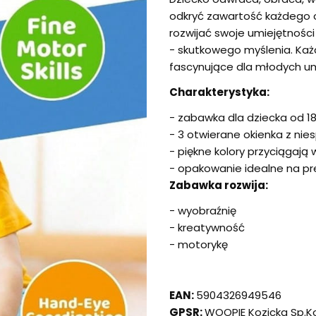
odkryć zawartość każdego
rozwijać swoje umiejętnośc
- skutkowego myślenia. Każd
fascynujące dla młodych um
Charakterystyka:
- zabawka dla dziecka od 18
- 3 otwierane okienka z ni
- piękne kolory przyciągają 
- opakowanie idealne na pr
Zabawka rozwija:
- wyobraźnię
- kreatywność
- motorykę
EAN:
5904326949546
GPSR:
WOOPIE Kozicka Sp.K