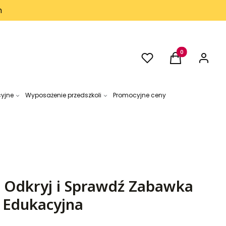
h
Ulubione
Produkty w kos
Koszyk
Zaloguj 
cyjne
Wyposażenie przedszkoli
Promocyjne ceny
Odkryj i Sprawdź Zabawka
 Edukacyjna