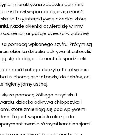
yjna, interaktywna zabawka od marki
ie uczy i bawi wspomagając zręczność
ka to trzy interaktywne okienka, które
nki.
Każde okienko otwiera się w inny
skoczenia i angażuje dziecko w zabawę.
ę za pomocą wpisanego szyfru, którym są
arciu okienka dziecko odkrywa chusteczki,
ają się, dodając element niespodzianki.
a pomocą białego kluczyka. Po otwarciu
ęba i ruchomą szczoteczkę do zębów, co
ę higieny jamy ustnej.
 się za pomocą żółtego przycisku i
twarciu, dziecko odkrywa chłopczyka i
iami, które zmieniają się pod wpływem
łem. To jest wspaniała okazja do
eksperymentowania różnymi kombinacjami.
ciska i przesuwa różne elementy aby