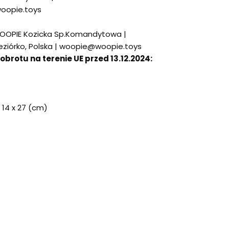
woopie.toys
OOPIE Kozicka Sp.Komandytowa |
eziórko, Polska | woopie@woopie.toys
rotu na terenie UE przed 13.12.2024:
x 14 x 27 (cm)