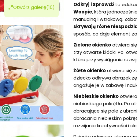
Odkryj i Sprawdź
to edukac
Otwórz galerię
(10)
Woopie
, która jednocześn
manualną i wzrokową. Zabaw
skrywają różne niespodzia
sposób, co daje element za
Zielone okienko
otwiera si
trzy otwarte kłódki. Po otw
które przy wyciąganiu rozwij
Żółte okienko
otwiera się z
dziecko odkrywa obrazek z
angażuje je w zabawę i nauk
Niebieskie okienko
otwiera
niebieskiego pokrętła. Po o
obracające się pole z ubran
obracania niebieskim pokręt
rozwijania kreatywności i 
Dziecko odwraca, obraca, w