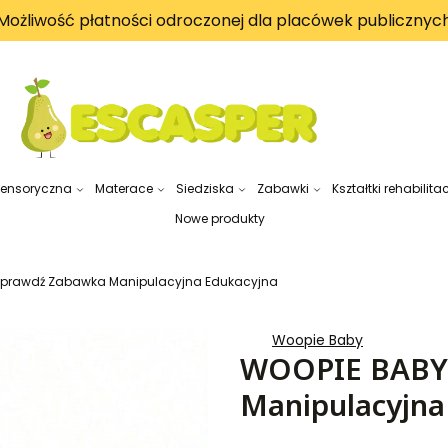
Możliwość płatności odroczonej dla placówek publicznyc
sensoryczna
Materace
Siedziska
Zabawki
Kształtki rehabilita
Nowe produkty
 Sprawdź Zabawka Manipulacyjna Edukacyjna
Woopie Baby
WOOPIE BABY 
Manipulacyjna