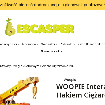
Możliwość płatności odroczonej dla placówek publicznyc
sensoryczna
Materace
Siedziska
Zabawki
Kształtki rehabilita
Nowe produkty
raktywny Dźwig z Ruchomym Hakiem Ciężarówka 1:14
Woopie
WOOPIE Inter
Hakiem Ciężar