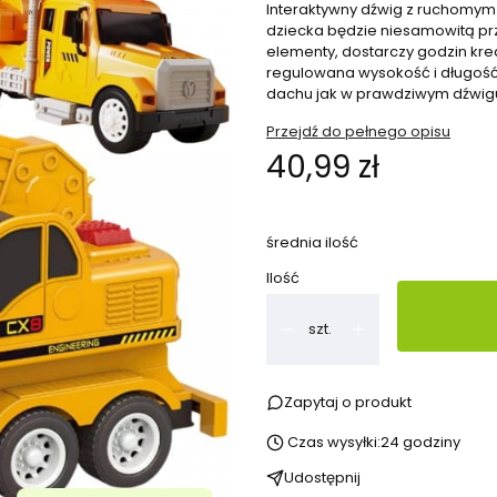
Interaktywny dźwig z ruchomym
dziecka będzie niesamowitą prz
elementy, dostarczy godzin krea
regulowana wysokość i długość 
dachu jak w prawdziwym dźwig
Przejdź do pełnego opisu
Cena
40,99 zł
średnia ilość
Ilość
szt.
Zapytaj o produkt
Czas wysyłki:
24 godziny
Udostępnij