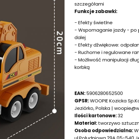
szczegółami
Funkcje zabawki:
- Efekty świetlne
- Wspomaganie jazdy - po 
dalej
- Efekty dźwiękowe: odpalani
- Ruchome i regulowane ra
- Możliwość manipulacji dług
korbką
EAN:
5906280652500
GPSR:
WOOPIE Kozicka Sp.K
Jeziórko, Polska | woopie@
Ilości kartonowe:
32
Materiał:
tworzywo sztucz
Osoba odpowiedzialna:
W
ul.Południowa 29A 05-540 J