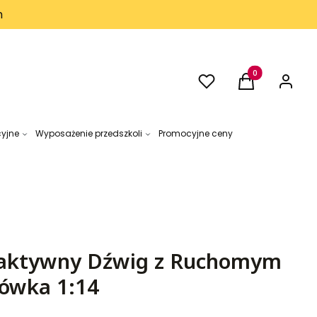
h
Ulubione
Produkty w kos
Koszyk
Zaloguj 
cyjne
Wyposażenie przedszkoli
Promocyjne ceny
aktywny Dźwig z Ruchomym
ówka 1:14