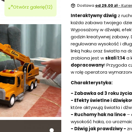
Dostawa
od 29,00 zł
- Kurie
Otwórz galerię
(12)
Interaktywny dźwig
z ruc
każda zabawa twojego dzie
Wyposażony w dźwięki, efek
godzin kreatywnej zabawy. Dź
regulowana wysokość i dłu
linką haku oraz światła na
zrobiona jest w
skali 1:14
a 
dopracowany
! Przygoda c
w rolę operatora wymarzo
Charakterystyka:
- Zabawka od 3 roku życia
- Efekty świetlne i dźwięk
które aktywują światła i dźwi
- Ruchomy hak na lince
– 
wysokość haka, co urozma
- Dźwig jak prawdziwy -
zr