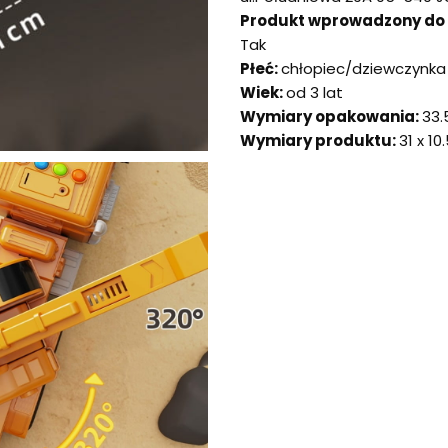
Produkt wprowadzony do ob
Tak
Płeć:
chłopiec/dziewczynka
Wiek:
od 3 lat
Wymiary opakowania:
33.
Wymiary produktu:
31 x 10