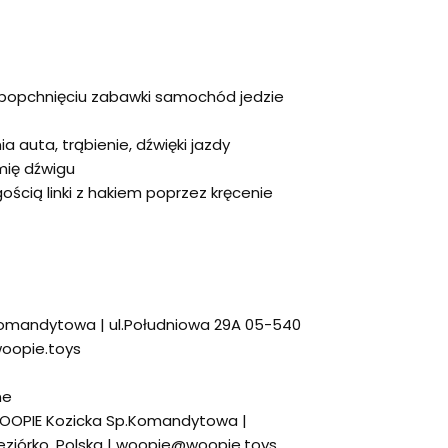
popchnięciu zabawki samochód jedzie
a auta, trąbienie, dźwięki jazdy
mię dźwigu
ością linki z hakiem poprzez kręcenie
omandytowa | ul.Południowa 29A 05-540
woopie.toys
ne
OOPIE Kozicka Sp.Komandytowa |
eziórko, Polska | woopie@woopie.toys