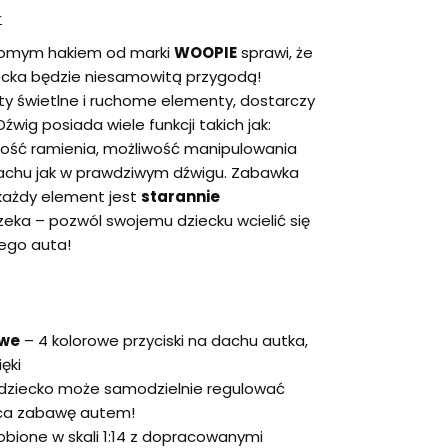
r
homym hakiem od marki
WOOPIE
sprawi, że
cka będzie niesamowitą przygodą!
ty świetlne i ruchome elementy, dostarczy
wig posiada wiele funkcji takich jak:
gość ramienia, możliwość manipulowania
 dachu jak w prawdziwym dźwigu. Zabawka
każdy element jest
starannie
zeka – pozwól swojemu dziecku wcielić się
nego auta!
owe
– 4 kolorowe przyciski na dachu autka,
ęki
dziecko może samodzielnie regulować
ica zabawę autem!
obione w skali 1:14 z dopracowanymi