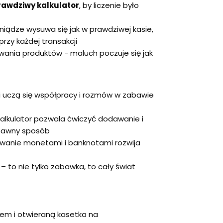
rawdziwy kalkulator
, by liczenie było
niądze wysuwa się jak w prawdziwej kasie,
rzy każdej transakcji
owania produktów - maluch poczuje się jak
i uczą się współpracy i rozmów w zabawie
alkulator pozwala ćwiczyć dodawanie i
abawny sposób
wanie monetami i banknotami rozwija
– to nie tylko zabawka, to cały świat
rem i otwieraną kasetka na