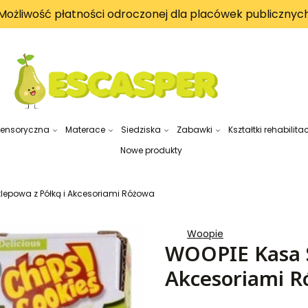
Możliwość płatności odroczonej dla placówek publicznyc
sensoryczna
Materace
Siedziska
Zabawki
Kształtki rehabilita
Nowe produkty
lepowa z Półką i Akcesoriami Różowa
Woopie
WOOPIE Kasa S
Akcesoriami 