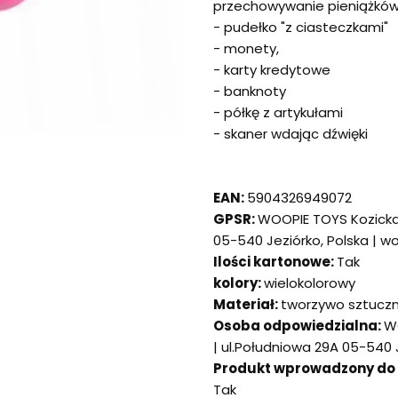
przechowywanie pieniążkó
- pudełko "z ciasteczkami"
- monety,
- karty kredytowe
- banknoty
- półkę z artykułami
- skaner wdając dźwięki
EAN:
5904326949072
GPSR:
WOOPIE TOYS Kozicka
05-540 Jeziórko, Polska | 
Ilości kartonowe:
Tak
kolory:
wielokolorowy
Materiał:
tworzywo sztucz
Osoba odpowiedzialna:
W
| ul.Południowa 29A 05-540
Produkt wprowadzony do ob
Tak