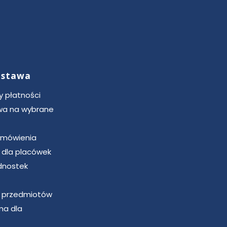
dostawa
 płatności
a na wybrane
zamówienia
u dla placówek
dnostek
u przedmiotów
ma dla