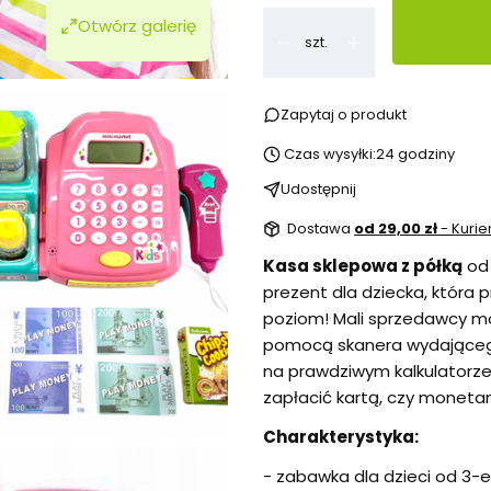
Otwórz galerię
szt.
Zapytaj o produkt
Czas wysyłki:
24 godziny
Udostępnij
Dostawa
od 29,00 zł
- Kurie
Kasa sklepowa z półką
od
prezent dla dziecka, która 
poziom! Mali sprzedawcy m
pomocą skanera wydającego 
na prawdziwym kalkulatorze
zapłacić kartą, czy moneta
Charakterystyka:
- zabawka dla dzieci od 3-e