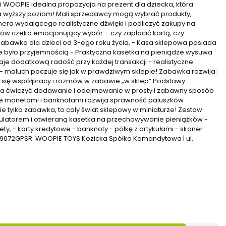
 WOOPIE idealna propozycja na prezent dla dziecka, która
a wyższy poziom! Mali sprzedawcy mogą wybrać produkty,
ra wydającego realistyczne dźwięki i podliczyć zakupy na
tów czeka emocjonujący wybór – czy zapłacić kartą, czy
abawka dla dzieci od 3-ego roku życia, - Kasa sklepowa posiada
nie było przyjemnością - Praktyczna kasetka na pieniądze wysuwa
daje dodatkową radość przy każdej transakcji - realistyczne
- maluch poczuje się jak w prawdziwym sklepie! Zabawka rozwija:
 się współpracy i rozmów w zabawie „w sklep” Podstawy
la ćwiczyć dodawanie i odejmowanie w prosty i zabawny sposób
e monetami i banknotami rozwija sprawność paluszków
ie tylko zabawka, to cały świat sklepowy w miniaturze! Zestaw
kulatorem i otwieraną kasetka na przechowywanie pieniążków -
ty, - karty kredytowe - banknoty - półkę z artykułami - skaner
9072GPSR: WOOPIE TOYS Kozicka Spółka Komandytowa | ul.