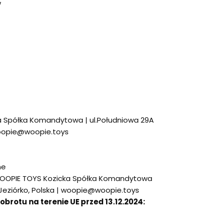
w
 Spółka Komandytowa | ul.Południowa 29A
woopie@woopie.toys
ne
OOPIE TOYS Kozicka Spółka Komandytowa
 Jeziórko, Polska | woopie@woopie.toys
rotu na terenie UE przed 13.12.2024: