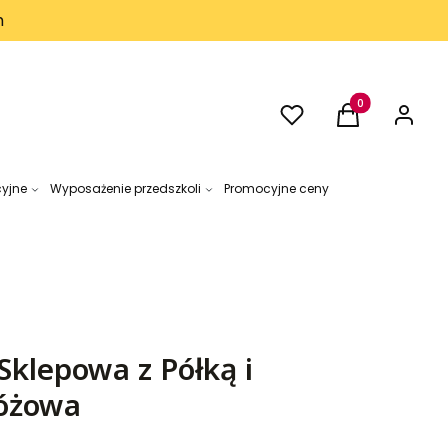
h
Ulubione
Produkty w kos
Koszyk
Zaloguj 
cyjne
Wyposażenie przedszkoli
Promocyjne ceny
klepowa z Półką i
Różowa