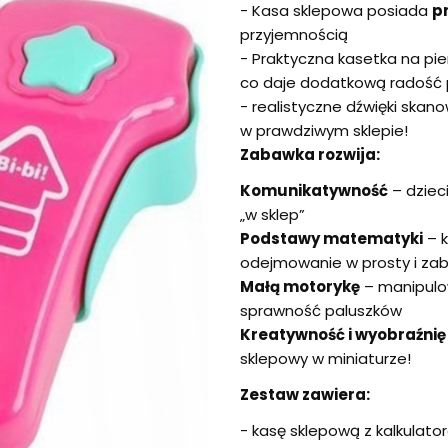
- Kasa sklepowa posiada
p
przyjemnością
- Praktyczna kasetka na pie
co daje dodatkową radość p
- realistyczne dźwięki skan
w prawdziwym sklepie!
Zabawka rozwija:
Komunikatywność
– dziec
„w sklep”
Podstawy matematyki
– k
odejmowanie w prosty i z
Małą motorykę
– manipulo
sprawność paluszków
Kreatywność i wyobraźnię
sklepowy w miniaturze!
Zestaw zawiera:
- kasę sklepową z kalkulato