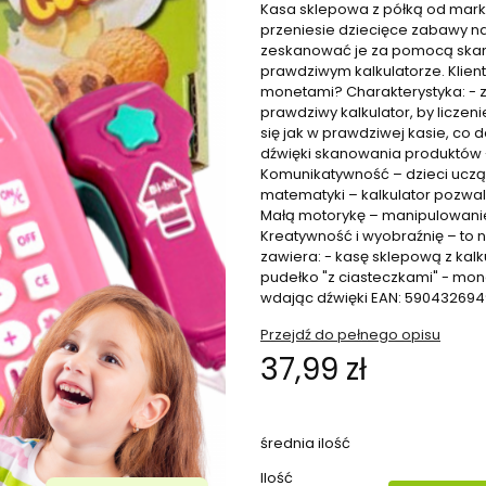
Kasa sklepowa z półką od marki
przeniesie dziecięce zabawy n
zeskanować je za pomocą skane
prawdziwym kalkulatorze. Klien
monetami? Charakterystyka: - z
prawdziwy kalkulator, by licze
się jak w prawdziwej kasie, co 
dźwięki skanowania produktów 
Komunikatywność – dzieci uczą
matematyki – kalkulator pozwa
Małą motorykę – manipulowani
Kreatywność i wyobraźnię – to n
zawiera: - kasę sklepową z kal
pudełko "z ciasteczkami" - mone
wdając dźwięki EAN: 590432694
Przejdź do pełnego opisu
Cena
37,99 zł
średnia ilość
Ilość