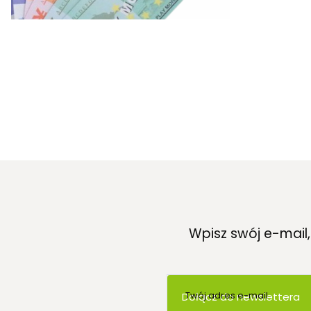
Wpisz swój e-mail
Twój adres e-mail
Dołącz do newslettera