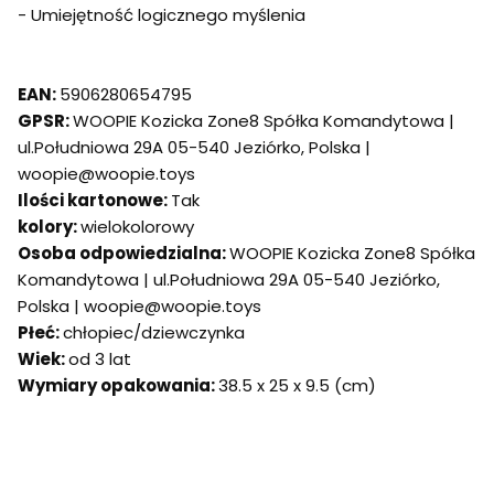
- Umiejętność logicznego myślenia
EAN:
5906280654795
GPSR:
WOOPIE Kozicka Zone8 Spółka Komandytowa |
ul.Południowa 29A 05-540 Jeziórko, Polska |
woopie@woopie.toys
Ilości kartonowe:
Tak
kolory:
wielokolorowy
Osoba odpowiedzialna:
WOOPIE Kozicka Zone8 Spółka
Komandytowa | ul.Południowa 29A 05-540 Jeziórko,
Polska | woopie@woopie.toys
Płeć:
chłopiec/dziewczynka
Wiek:
od 3 lat
Wymiary opakowania:
38.5 x 25 x 9.5 (cm)