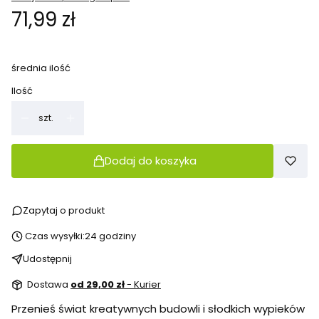
Cena
71,99 zł
średnia ilość
Ilość
szt.
Dodaj do koszyka
Zapytaj o produkt
Czas wysyłki:
24 godziny
Udostępnij
Dostawa
od 29,00 zł
- Kurier
Przenieś świat kreatywnych budowli i słodkich wypieków