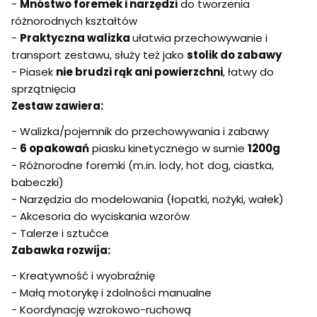
-
Mnóstwo foremek i narzędzi
do tworzenia
różnorodnych kształtów
-
Praktyczna walizka
ułatwia przechowywanie i
transport zestawu, służy też jako
stolik do zabawy
- Piasek
nie brudzi rąk ani powierzchni
, łatwy do
sprzątnięcia
Zestaw zawiera:
- Walizka/pojemnik do przechowywania i zabawy
-
6 opakowań
piasku kinetycznego w sumie
1200g
- Różnorodne foremki (m.in. lody, hot dog, ciastka,
babeczki)
- Narzędzia do modelowania (łopatki, nożyki, wałek)
- Akcesoria do wyciskania wzorów
- Talerze i sztućce
Zabawka rozwija:
- Kreatywność i wyobraźnię
- Małą motorykę i zdolności manualne
- Koordynację wzrokowo-ruchową