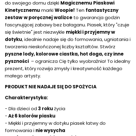
do swojego domu dzięki
Magicznemu Piaskowi
Kinetycznemu
marki
Woopie!
Ten
fantastyczny
zestaw
w poręcznej walizce
to gwarancja godzin
fascynującej zabawy bez bałaganu. Piasek, który "czuje
się świetnie" jest niezwykle
miękki i przyjemny w
dotyku
, idealnie nadaje się do formowania, ugniatania i
tworzenia nieskończonej liczby kształtów. Stwórz
pyszne lody, kolorowe ciastka, hot doga, czy inne
pyszności
– ogranicza Cię tylko wyobraźnia! To idealny
prezent, który rozwija zmysły i kreatywność każdego
małego artysty.
PRODUKT NIE NADAJE SIĘ DO SPOŻYCIA
Charakterystyka:
- Dla dzieci od
3 roku
życia
-
Aż 6 kolorów piasku
- Miękki i przyjemny w dotyku piasek łatwy do
formowania i
nie wysycha