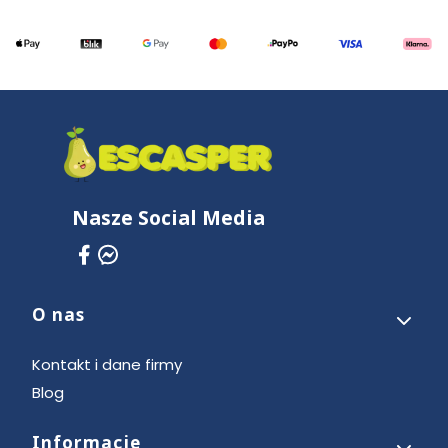
Nasze Social Media
O nas
Linki w stopce
Kontakt i dane firmy
Blog
Informacje