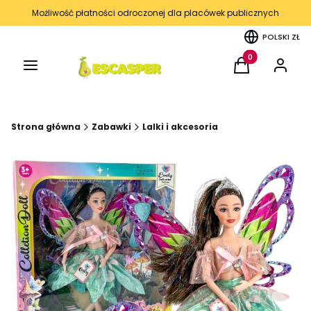
Możliwość płatności odroczonej dla placówek publicznych
POLSKI
ZŁ
Menu
Produkty w kos
Koszyk
Zaloguj 
Strona główna
Zabawki
Lalki i akcesoria