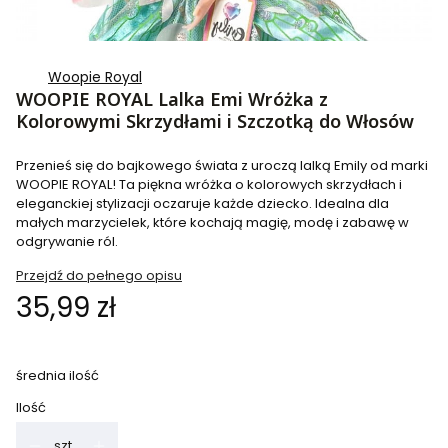
Woopie Royal
WOOPIE ROYAL Lalka Emi Wróżka z
Kolorowymi Skrzydłami i Szczotką do Włosów
Przenieś się do bajkowego świata z uroczą lalką Emily od marki
WOOPIE ROYAL! Ta piękna wróżka o kolorowych skrzydłach i
eleganckiej stylizacji oczaruje każde dziecko. Idealna dla
małych marzycielek, które kochają magię, modę i zabawę w
odgrywanie ról.
Przejdź do pełnego opisu
Cena
35,99 zł
średnia ilość
Ilość
szt.