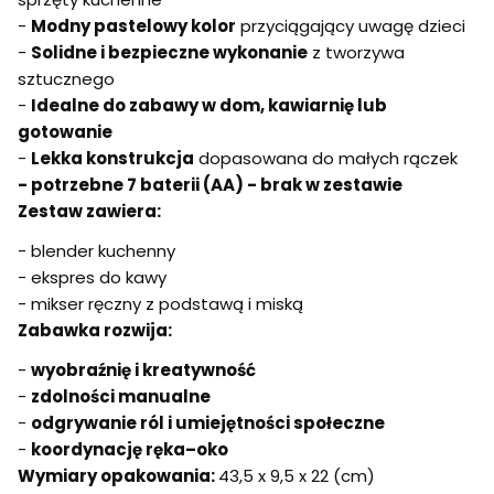
-
Modny pastelowy kolor
przyciągający uwagę dzieci
-
Solidne i bezpieczne wykonanie
z tworzywa
sztucznego
-
Idealne do zabawy w dom, kawiarnię lub
gotowanie
-
Lekka konstrukcja
dopasowana do małych rączek
- potrzebne 7 baterii (AA) - brak w zestawie
Zestaw zawiera:
- blender kuchenny
- ekspres do kawy
- mikser ręczny z podstawą i miską
Zabawka rozwija:
-
wyobraźnię i kreatywność
-
zdolności manualne
-
odgrywanie ról i umiejętności społeczne
-
koordynację ręka–oko
Wymiary opakowania:
43,5 x 9,5 x 22 (cm)