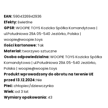
EAN:
5904326942936
Efekty:
świetlne
GPSR:
WOOPIE TOYS Kozicka Spółka Komandytowa |
ul.Południowa 29A 05-540 Jeziórko, Polska |
woopie@woopie.toys
Ilości kartonowe:
Tak
Materiał:
tworzywo sztuczne
Osoba odpowiedzialna:
WOOPIE TOYS Kozicka Spółka
Komandytowa | ul.Południowa 29A 05-540 Jeziórko,
Polska | woopie@woopie.toys
Produkt wprowadzony do obrotu na terenie UE
przed 13.12.2024:
Nie
Płeć:
chłopiec/dziewczynka
Wiek:
od 3 lat
Wymiary opakowania:
43