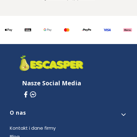
Nasze Social Media
O nas
Linki w stopce
Kontakt i dane firmy
Blog