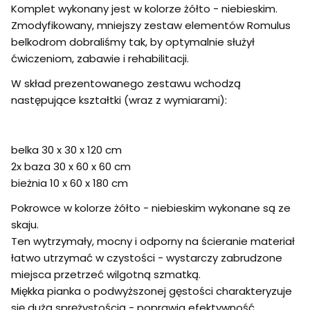
Komplet wykonany jest w kolorze żółto - niebieskim.
Zmodyfikowany, mniejszy zestaw elementów Romulus
belkodrom dobraliśmy tak, by optymalnie służył
ćwiczeniom, zabawie i rehabilitacji.
W skład prezentowanego zestawu wchodzą
następujące kształtki (wraz z wymiarami):
belka 30 x 30 x 120 cm
2x baza 30 x 60 x 60 cm
bieżnia 10 x 60 x 180 cm
Pokrowce w kolorze żółto - niebieskim wykonane są ze
skaju.
Ten wytrzymały, mocny i odporny na ścieranie materiał
łatwo utrzymać w czystości - wystarczy zabrudzone
miejsca przetrzeć wilgotną szmatką.
Miękka pianka o podwyższonej gęstości charakteryzuje
się dużą sprężystością - poprawia efektywność