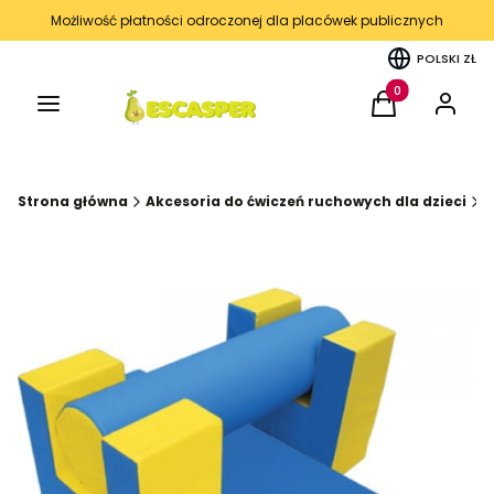
Możliwość płatności odroczonej dla placówek publicznych
POLSKI
ZŁ
Menu
Produkty w kos
Koszyk
Zaloguj 
Strona główna
Akcesoria do ćwiczeń ruchowych dla dzieci