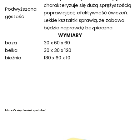
charakteryzuje się dużą sprężystością
Podwyższona
poprawiającą efektywność ćwiczeń.
gęstość
Lekkie kształtki sprawią, że zabawa
będzie naprawdę bezpieczna.
WYMIARY
baza
30 x 60 x 60
belka
30 x 30 x 120
bieżnia
180 x 60 x 10
Może Ci się również spodobać