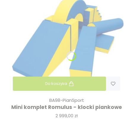
Do koszyka
BA98-PianSport
Mini komplet Romulus - klocki piankowe
Cena
2 999,00 zł