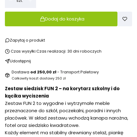
szt.
Dodaj do koszyka
Zapytaj o produkt
Czas wysyłki:
Czas realizacji: 30 dni roboczych
Udostępnij
Dostawa
od 250,00 zł
- Transport Paletowy
Całkowity koszt dostawy 250 zł
Zestaw siedzisk FUN 2 – na korytarz szkolny i do
kącika wyciszenia
Zestaw FUN 2 to wygodne i wytrzymałe meble
przeznaczone do szkół, poczekalni, poradni i innych
placówek. W skład zestawu wchodzą kanapa narożna,
fotel oraz siedzisko kwadratowe.
Każdy element ma stabilny drewniany stelaż, piankę