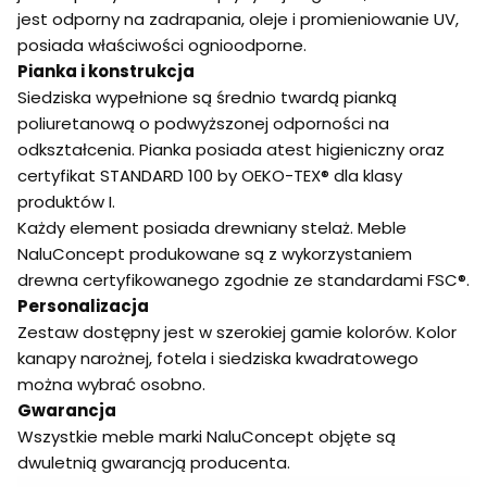
jest odporny na zadrapania, oleje i promieniowanie UV,
posiada właściwości ognioodporne.
Pianka i konstrukcja
Siedziska wypełnione są średnio twardą pianką
poliuretanową o podwyższonej odporności na
odkształcenia. Pianka posiada atest higieniczny oraz
certyfikat STANDARD 100 by OEKO-TEX® dla klasy
produktów I.
Każdy element posiada drewniany stelaż. Meble
NaluConcept produkowane są z wykorzystaniem
drewna certyfikowanego zgodnie ze standardami FSC®.
Personalizacja
Zestaw dostępny jest w szerokiej gamie kolorów. Kolor
kanapy narożnej, fotela i siedziska kwadratowego
można wybrać osobno.
Gwarancja
Wszystkie meble marki NaluConcept objęte są
dwuletnią gwarancją producenta.