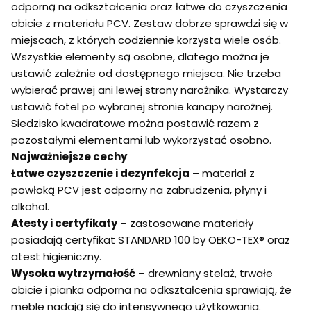
odporną na odkształcenia oraz łatwe do czyszczenia
obicie z materiału PCV. Zestaw dobrze sprawdzi się w
miejscach, z których codziennie korzysta wiele osób.
Wszystkie elementy są osobne, dlatego można je
ustawić zależnie od dostępnego miejsca. Nie trzeba
wybierać prawej ani lewej strony narożnika. Wystarczy
ustawić fotel po wybranej stronie kanapy narożnej.
Siedzisko kwadratowe można postawić razem z
pozostałymi elementami lub wykorzystać osobno.
Najważniejsze cechy
Łatwe czyszczenie i dezynfekcja
– materiał z
powłoką PCV jest odporny na zabrudzenia, płyny i
alkohol.
Atesty i certyfikaty
– zastosowane materiały
posiadają certyfikat STANDARD 100 by OEKO-TEX® oraz
atest higieniczny.
Wysoka wytrzymałość
– drewniany stelaż, trwałe
obicie i pianka odporna na odkształcenia sprawiają, że
meble nadają się do intensywnego użytkowania.