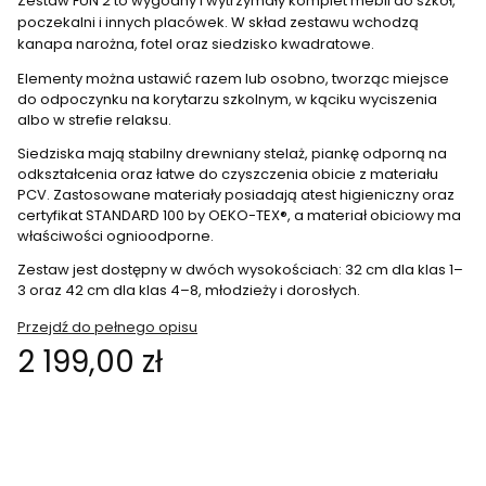
Zestaw FUN 2 to wygodny i wytrzymały komplet mebli do szkół,
poczekalni i innych placówek. W skład zestawu wchodzą
kanapa narożna, fotel oraz siedzisko kwadratowe.
Elementy można ustawić razem lub osobno, tworząc miejsce
do odpoczynku na korytarzu szkolnym, w kąciku wyciszenia
albo w strefie relaksu.
Siedziska mają stabilny drewniany stelaż, piankę odporną na
odkształcenia oraz łatwe do czyszczenia obicie z materiału
PCV. Zastosowane materiały posiadają atest higieniczny oraz
certyfikat STANDARD 100 by OEKO-TEX®, a materiał obiciowy ma
właściwości ognioodporne.
Zestaw jest dostępny w dwóch wysokościach: 32 cm dla klas 1–
3 oraz 42 cm dla klas 4–8, młodzieży i dorosłych.
Przejdź do pełnego opisu
Cena
2 199,00 zł
Wybierz wariant produktu:
Poszczególne warianty mogą różnić się ceną