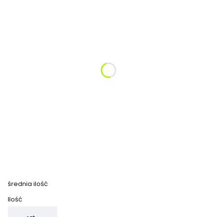
Proszę podać kolor kanapy narożnej:
Opcjonalne
Proszę podać kolor fotela
Opcjonalne
Proszę podać kolor pufy/ stoliczka kwadrat
Opcjonalne
*
Proszę wybrać wysokość siedziska
32 cm klasy 1-3
42 cm klasy 3-8 i dorośli
(+530,00 zł)
średnia ilość
Ilość