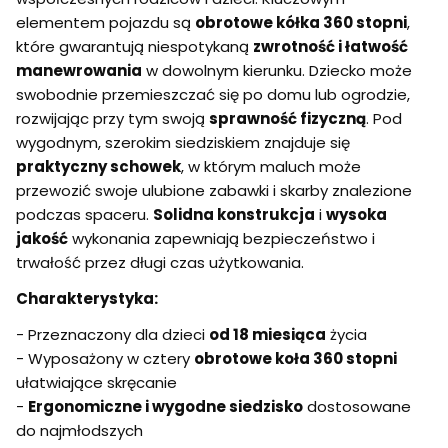
elementem pojazdu są
obrotowe kółka 360 stopni
,
które gwarantują niespotykaną
zwrotność i łatwość
manewrowania
w dowolnym kierunku. Dziecko może
swobodnie przemieszczać się po domu lub ogrodzie,
rozwijając przy tym swoją
sprawność fizyczną
. Pod
wygodnym, szerokim siedziskiem znajduje się
praktyczny schowek
, w którym maluch może
przewozić swoje ulubione zabawki i skarby znalezione
podczas spaceru.
Solidna konstrukcja
i
wysoka
jakość
wykonania zapewniają bezpieczeństwo i
trwałość przez długi czas użytkowania.
Charakterystyka:
- Przeznaczony dla dzieci
od 18 miesiąca
życia
- Wyposażony w cztery
obrotowe koła 360 stopni
ułatwiające skręcanie
-
Ergonomiczne i wygodne siedzisko
dostosowane
do najmłodszych