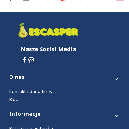
Nasze Social Media
O nas
Linki w stopce
Kontakt i dane firmy
Blog
Informacje
Polityka prywatności