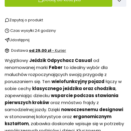
Zapytaj o produkt
Czas wysyłki:
24 godziny
Udostępnij
Dostawa
od 29,00 zł
- Kurier
Wyjątkowy
Jeździk Odpychacz Casual
od
renomowanej marki
Feber
to idealny wybór dla
maluchów rozpoczynających swoją przygodę z
poruszaniem się. Ten
wielofunkcyjny pojazd
łączy w
sobie cechy
klasycznego jeździka oraz chodzika
,
zapewniając dziecku
wsparcie podczas stawiania
pierwszych kroków
oraz mnóstwo frajdy z
samodzielnej jazdy. Dzięki
nowoczesnemu designowi
w stonowanej kolorystyce oraz
ergonomicznym
kształtom
, zabawka doskonale wpisuje się w potrzeby
współczesnych rodziców i dzieci. Kluczowym