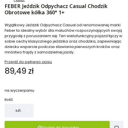
FEBER Jeździk Odpychacz Casual Chodzik
Obrotowe kółka 360° 1+
Wyjątkowy Jeździk Odpychacz Casual od renomowanej marki
Feber to idealny wybór dla maluchów rozpoczynających swoją
przygodę z poruszaniem się. Ten wielofunkcyjny pojazd łączy w
sobie cechy klasycznego jeździka oraz chodzika, zapewniając
dziecku wsparcie podczas stawiania pierwszych kroków oraz
mnóstwo frajdy z samodzielnej jazdy.
Przejdź do pełnego opisu
Cena
89,49 zł
na wyczerpaniu
Ilość
szt.
Dodaj do koszyka