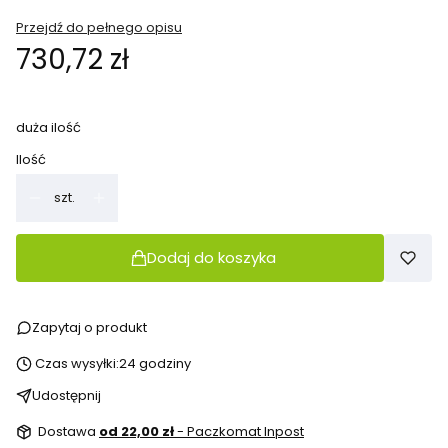
Przejdź do pełnego opisu
Cena
730,72 zł
duża ilość
Ilość
szt.
Dodaj do koszyka
Zapytaj o produkt
Czas wysyłki:
24 godziny
Udostępnij
Dostawa
od 22,00 zł
- Paczkomat Inpost