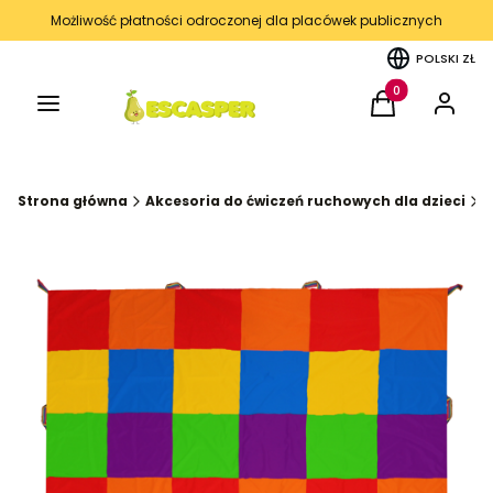
Możliwość płatności odroczonej dla placówek publicznych
POLSKI
ZŁ
Menu
Produkty w kos
Koszyk
Zaloguj 
Strona główna
Akcesoria do ćwiczeń ruchowych dla dzieci