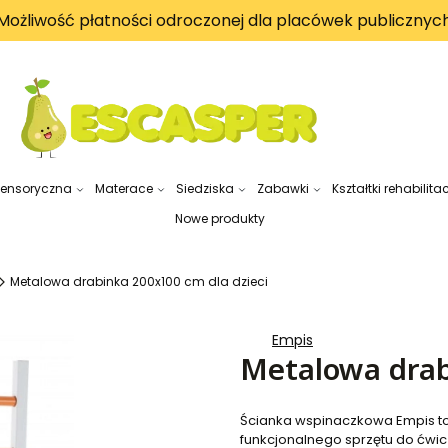
Możliwość płatności odroczonej dla placówek publicznyc
sensoryczna
Materace
Siedziska
Zabawki
Kształtki rehabilita
Nowe produkty
Metalowa drabinka 200x100 cm dla dzieci
Empis
Metalowa drab
Ścianka wspinaczkowa Empis to
funkcjonalnego sprzętu do ćwicze