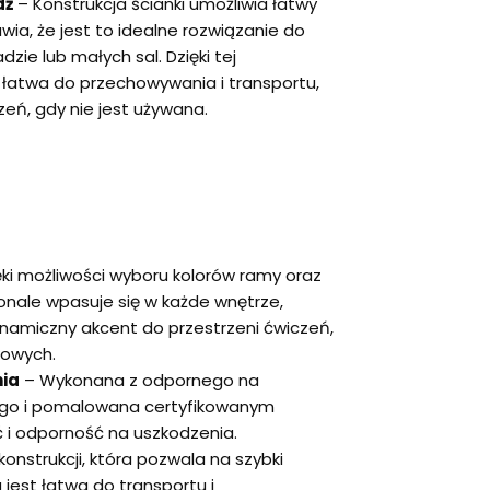
aż
– Konstrukcja ścianki umożliwia łatwy
ia, że jest to idealne rozwiązanie do
zie lub małych sal. Dzięki tej
t łatwa do przechowywania i transportu,
eń, gdy nie jest używana.
ęki możliwości wyboru kolorów ramy oraz
onale wpasuje się w każde wnętrze,
namiczny akcent do przestrzeni ćwiczeń,
wowych.
ia
– Wykonana z odpornego na
wego i pomalowana certyfikowanym
ć i odporność na uszkodzenia.
 konstrukcji, która pozwala na szybki
jest łatwa do transportu i