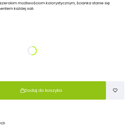
zerokim możliwościom kolorystycznym, ścianka stanie się
entem każdej sali.
żnić się ceną
Dodaj do koszyka
ych