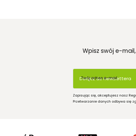
Wpisz swój e-mail
Twój adres e-mail
Dołącz do newslettera
Zapisując się, akceptujesz nasz Reg
Przetwarzanie danych odbywa się zgo