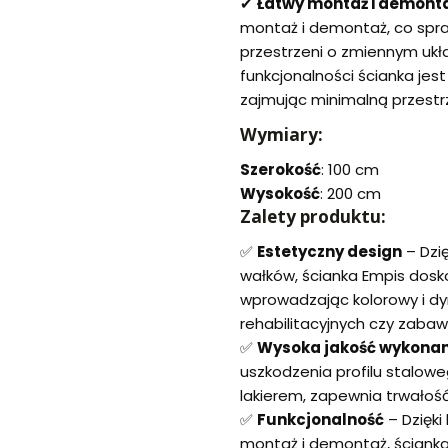
✔
Łatwy montaż i demont
montaż i demontaż, co spraw
przestrzeni o zmiennym układ
funkcjonalności ścianka jes
zajmując minimalną przestrz
Wymiary:
Szerokość
: 100 cm
Wysokość
: 200 cm
Zalety produktu:
✅
Estetyczny design
– Dzi
wałków, ścianka Empis dosk
wprowadzając kolorowy i dy
rehabilitacyjnych czy zaba
✅
Wysoka jakość wykonan
uszkodzenia profilu stalo
lakierem, zapewnia trwałoś
✅
Funkcjonalność
– Dzięki
montaż i demontaż, ścianka 