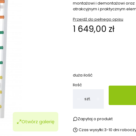
montażowi i demontażowi oraz s
atrakcyjnym i praktycznym elem
Przejdź do pełnego opisu
Cena
1 649,00 zł
Wybierz wariant produktu:
Poszczególne warianty mogą ró
duża ilość
Ilość
szt.
Zapytaj o produkt
Otwórz galerię
Czas wysyłki:
3-10 dni robocz