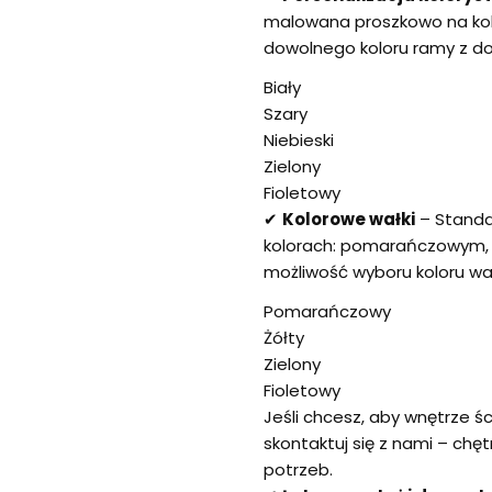
malowana proszkowo na kolo
dowolnego koloru ramy z do
Biały
Szary
Niebieski
Zielony
Fioletowy
✔
Kolorowe wałki
– Standa
kolorach: pomarańczowym, 
możliwość wyboru koloru wa
Pomarańczowy
Żółty
Zielony
Fioletowy
Jeśli chcesz, aby wnętrze ś
skontaktuj się z nami – ch
potrzeb.