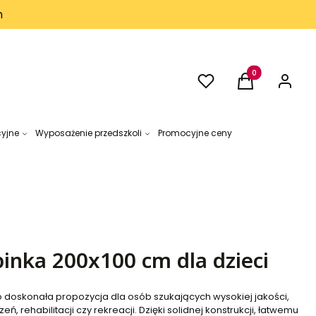
h
Ulubione
Produkty w kos
Koszyk
Zaloguj 
cyjne
Wyposażenie przedszkoli
Promocyjne ceny
inka 200x100 cm dla dzieci
 doskonała propozycja dla osób szukających wysokiej jakości,
ń, rehabilitacji czy rekreacji. Dzięki solidnej konstrukcji, łatwemu