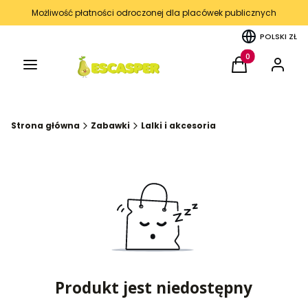
Możliwość płatności odroczonej dla placówek publicznych
POLSKI
ZŁ
Menu
Produkty w kos
Koszyk
Zaloguj 
Strona główna
Zabawki
Lalki i akcesoria
Produkt jest niedostępny