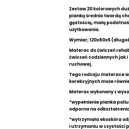
Zestaw 20 kolorowych duż
pianką średnio twardą ch
gęstością, małą podatnoś
użytkowania.
Wymiar; 120x60x5 (długość
Materac do ćwiczeń rehab
ćwiczeń codziennych jak 
ruchowej.
Tego rodzaju materace wy
korekcyjnych może równie
Materac wykonany z wysok
*wypełnienie pianka poli
odporna na odkształcenia
*wytrzymała ekoskóra odp
i utrzymaniu w czystości 