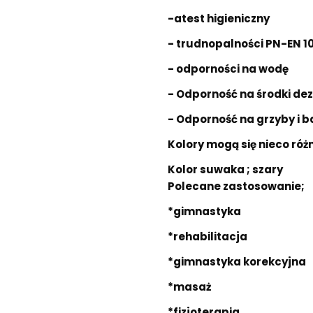
-atest higieniczny
- trudnopalności PN-EN 102
- odporności na wodę
- Odporność na środki de
- Odporność na grzyby i b
Kolory mogą się nieco róż
Kolor suwaka ; szary
Polecane zastosowanie;
*gimnastyka
*rehabilitacja
*gimnastyka korekcyjna
*masaż
*fizjoterapia