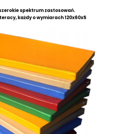
szerokie spektrum zastosowań.
ateracy, każdy o wymiarach 120x60x5