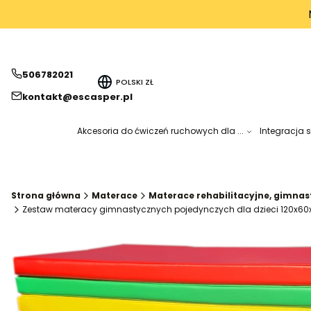
506782021
POLSKI
ZŁ
kontakt@escasper.pl
Akcesoria do ćwiczeń ruchowych dla ...
Integracja 
Strona główna
Materace
Materace rehabilitacyjne, gimna
Zestaw materacy gimnastycznych pojedynczych dla dzieci 120x60x