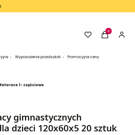
h
Ulubione
Produkty w kos
Koszyk
Zaloguj 
cyjne
Wyposażenie przedszkoli
Promocyjne ceny
Materace 1- częściowe
cy gimnastycznych
la dzieci 120x60x5 20 sztuk