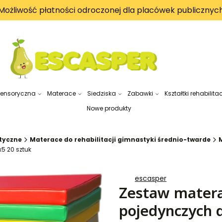
Możliwość płatności odroczonej dla placówek publicznyc
sensoryczna
Materace
Siedziska
Zabawki
Kształtki rehabilita
Nowe produkty
styczne
Materace do rehabilitacji gimnastyki średnio-twarde
5 20 sztuk
escasper
Zestaw matera
pojedynczych d