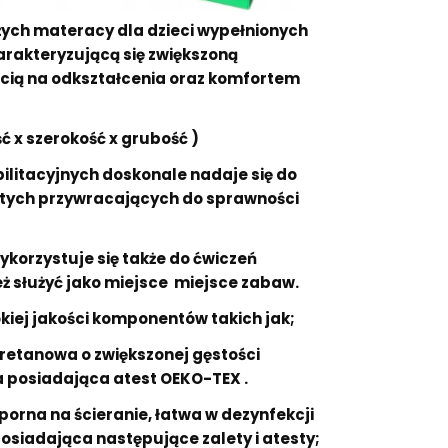
ych materacy dla dzieci wypełnionych
arakteryzującą się zwiększoną
cią na odkształcenia oraz komfortem
 x szerokość x grubość )
ilitacyjnych doskonale nadaje się do
i tych przywracających do sprawności
korzystuje się także do ćwiczeń
ż służyć jako miejsce miejsce zabaw.
iej jakości komponentów takich jak;
uretanowa o zwiększonej gęstości
 posiadająca atest OEKO-TEX .
orna na ścieranie, łatwa w dezynfekcji
posiadająca następujące zalety i atesty;