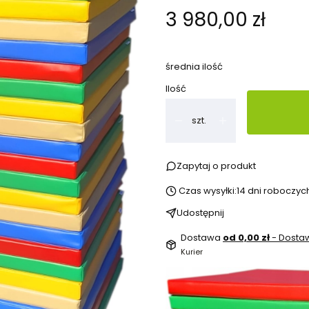
Cena
3 980,00 zł
średnia ilość
Ilość
szt.
Zapytaj o produkt
Czas wysyłki:
14 dni roboczyc
Udostępnij
Dostawa
od 0,00 zł
- Dost
Kurier