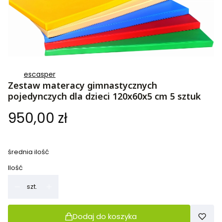
escasper
Zestaw materacy gimnastycznych
pojedynczych dla dzieci 120x60x5 cm 5 sztuk
Cena
950,00 zł
średnia ilość
Ilość
szt.
Dodaj do koszyka