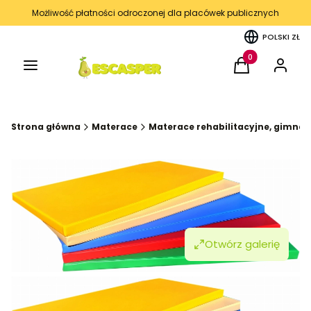
Możliwość płatności odroczonej dla placówek publicznych
POLSKI
ZŁ
Menu
Produkty w kos
Koszyk
Zaloguj 
Strona główna
Materace
Materace rehabilitacyjne, gimna
Otwórz galerię