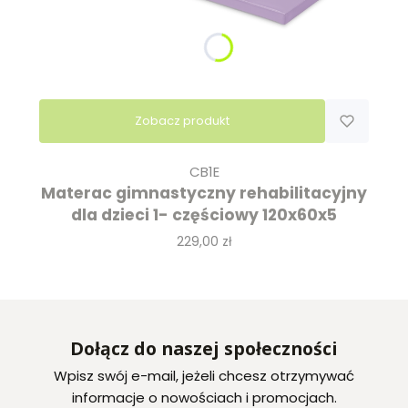
Zobacz produkt
CB1E
Materac gimnastyczny rehabilitacyjny
dla dzieci 1- częściowy 120x60x5
Cena
229,00 zł
Dołącz do naszej społeczności
Wpisz swój e-mail, jeżeli chcesz otrzymywać
informacje o nowościach i promocjach.