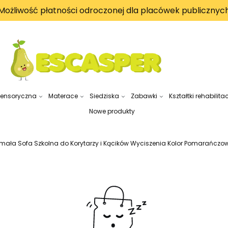
Możliwość płatności odroczonej dla placówek publicznyc
sensoryczna
Materace
Siedziska
Zabawki
Kształtki rehabilita
Nowe produkty
ała Sofa Szkolna do Korytarzy i Kącików Wyciszenia Kolor Pomarańczo