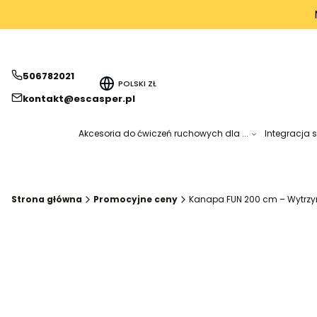
506782021
POLSKI
ZŁ
kontakt@escasper.pl
Akcesoria do ćwiczeń ruchowych dla ...
Integracja 
Strona główna
Promocyjne ceny
Kanapa FUN 200 cm – Wytrzym