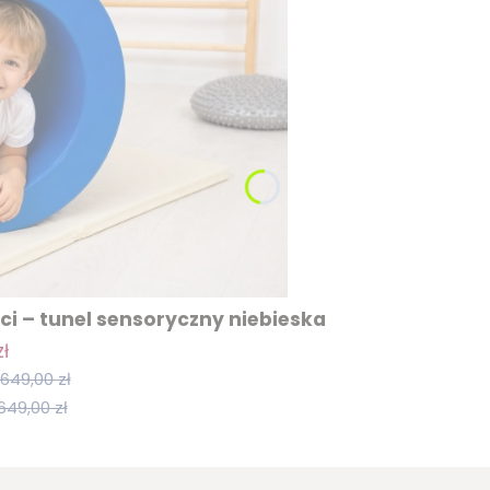
i – tunel sensoryczny niebieska
ł
649,00 zł
649,00 zł