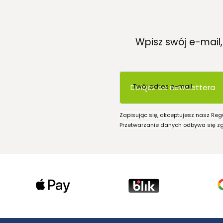
Wpisz swój e-mail
Twój adres e-mail
Dołącz do newslettera
Zapisując się, akceptujesz nasz Reg
Przetwarzanie danych odbywa się zgo