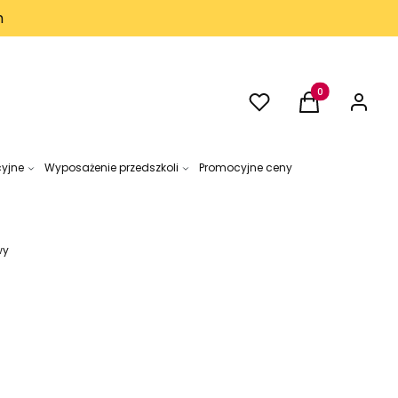
h
Ulubione
Produkty w kos
Koszyk
Zaloguj 
cyjne
Wyposażenie przedszkoli
Promocyjne ceny
wy